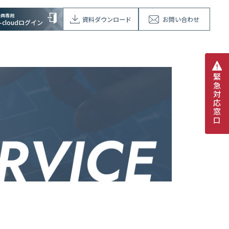
会員専用
資料ダウンロード
お問い合わせ
V-cloudログイン
緊
急
対
応
窓
口