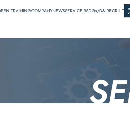
PEN TRAINING
COMPANY
NEWS
SERVICE
IR
SDGs/D&I
RECRUIT