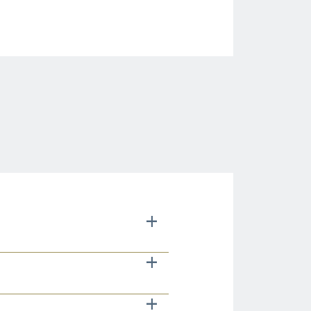
+
+
+