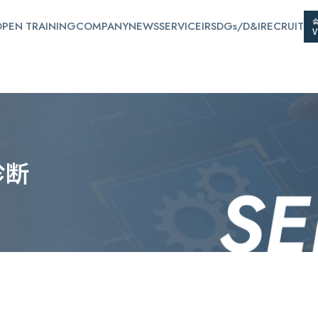
PEN TRAINING
COMPANY
NEWS
SERVICE
IR
SDGs/D&I
RECRUIT
診
断