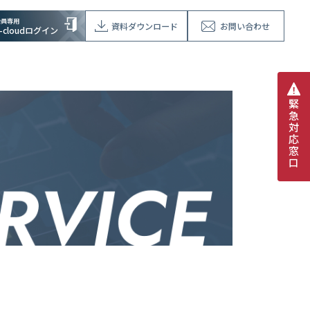
会員専用
資料ダウンロード
お問い合わせ
V-cloudログイン
緊
急
対
応
窓
口