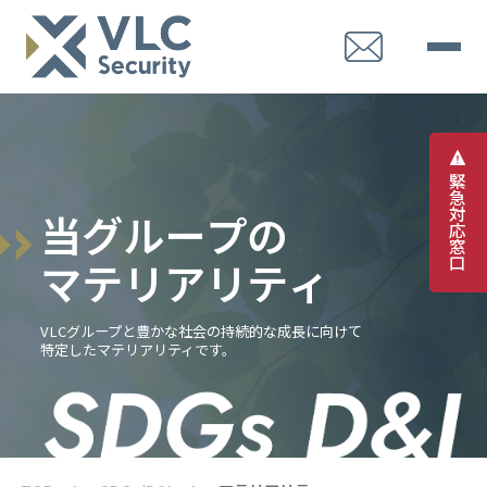
緊
急
対
当
グ
ル
ー
プ
の
応
窓
口
マ
テ
リ
ア
リ
テ
ィ
VLCグループと豊かな社会の持続的な成長に向けて
特定したマテリアリティです。