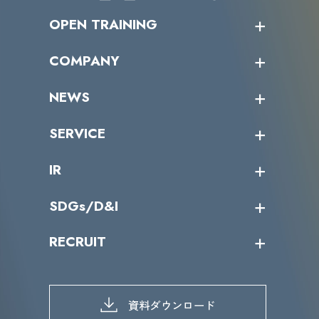
OPEN TRAINING
オープントレーニング一覧
COMPANY
受講者の声
企業情報トップ
NEWS
トップメッセージ
沿革
ニュース・リリース
SERVICE
ミッション／ビジョン
サイバーニュース
会社概要
コラム
課題からサービスを探す
IR
パートナー企業一覧
カテゴリー別サービス一覧
役員一覧
導入実績
IR情報トップ
SDGs/D&I
IRカレンダー
IRニュース
SDGs/D&Iトップ
RECRUIT
IRライブラリー
当グループのマテリアリティ
株主総会関係
マテリアリティへの取り組み
採用情報トップ
株式情報
SDGs推進体制
募集職種一覧
電子公告
D&Iの取り組み
メッセージ
資料ダウンロード
よくあるご質問
メンバーインタビュー