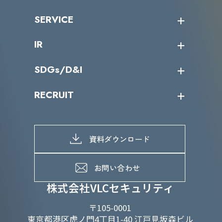
沿革
ニュース・リリース
SERVICE
ミッション／ビジョン
サイバーニュース
会社概要
コラム
課題からサービスを探す
IR
パートナー企業一覧
カテゴリー別サービス一覧
役員一覧
導入実績
IR情報トップ
SDGs/D&I
IRカレンダー
IRニュース
SDGs/D&Iトップ
RECRUIT
IRライブラリー
当グループのマテリアリティ
株主総会関係
マテリアリティへの取り組み
採用情報トップ
株式情報
SDGs推進体制
募集職種一覧
電子公告
D&Iの取り組み
メッセージ
資料ダウンロード
よくあるご質問
メンバーインタビュー
データで知るVLCセキュリティ
お問い合わせ
福利厚生
株式会社VLCセキュリティ
〒105-0001
東京都港区虎ノ門4丁目1-40 江戸見坂森ビル