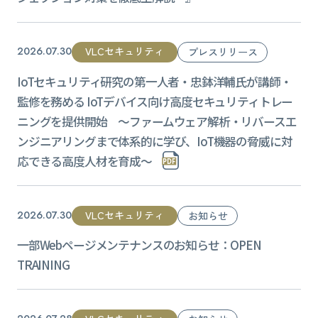
VLCセキュリティ
2026.07.30
プレスリリース
IoTセキュリティ研究の第⼀⼈者・忠鉢洋輔⽒が講師・
監修を務める IoTデバイス向け⾼度セキュリティトレー
ニングを提供開始 ～ファームウェア解析・リバースエ
ンジニアリングまで体系的に学び、IoT機器の脅威に対
応できる高度人材を育成～
VLCセキュリティ
2026.07.30
お知らせ
一部Webページメンテナンスのお知らせ：OPEN
TRAINING