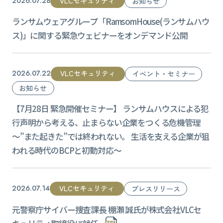
VLCセキュリティ
2026.07.28
お知らせ
ランサムウェアグループ「RamsomHouse(ランサムハウ
ス)」に関する緊急ウェビナーをオンデマンド公開
VLCセキュリティ
2026.07.22
イベント・セミナー
お知らせ
【7月28日 緊急開催セミナー】 ランサムハウスによる犯
行声明から考える、止まらない企業をつくる危機管理
～”また起きた”では終われない。 生活を支える企業が狙
われる時代のBCPと初動対応～
VLCセキュリティ
2026.07.14
プレスリリース
元警察庁サイバー捜査課長 棚瀬 誠氏が株式会社VLCセ