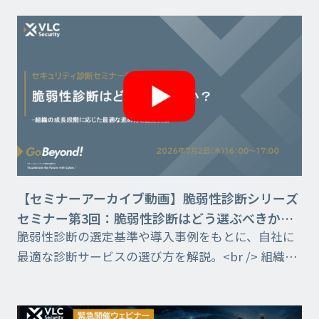
どのように使い分けるべきかを整理します。
【セミナーアーカイブ動画】脆弱性診断シリーズ
セミナー第3回：脆弱性診断はどう選ぶべきか？
脆弱性診断の選定基準や導入事例をもとに、自社に
組織の成長段階に応じた最適な進め方と選定実務
最適な診断サービスの選び方を解説。<br /> 組織の
成長段階に応じた診断手法や運用の考え方を、実践
事例を交えて紹介します。