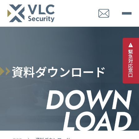
緊
急
対
応
資
料
ダ
ウ
ン
ロ
ー
ド
窓
口