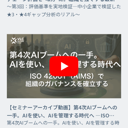
～第3回：評価基準を実地検証―中小企業で検証した
キュリティ対策
★3・★4ギャップ分析のリアル～
【セミナーアーカイブ動画】第4次AIブームへの
一手。AIを使い、AIを管理する時代へ —ISO
第4次AIブームへの一手。AIを使い、AIを管理する時
42001（AIMS）で組織のガバナンスを確立する