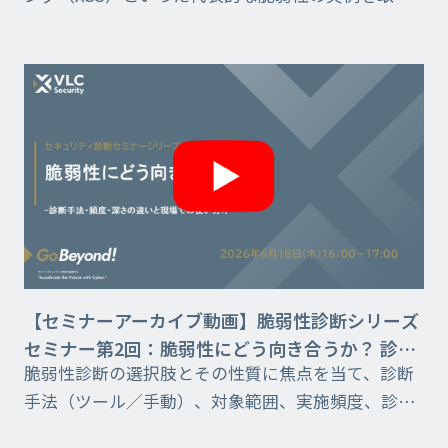
上げ、どのような不備がどこに生まれ、攻撃者がど
のようにそれを突き、どのような結果につながるの
かを、実際の...
【セミナーアーカイブ動画】脆弱性診断シリーズ
セミナー第2回：脆弱性にどう向き合うか？ 診断
脆弱性診断の選択肢とその性質に焦点を当て、診断
手法・頻度・深さの違いと現場での使い分け
手法（ツール／手動）、対象範囲、実施頻度、診断
の深さといった観点から、どのような違いがあり、