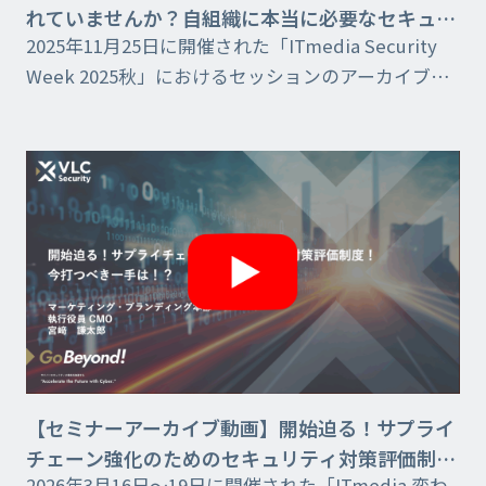
れていませんか？自組織に本当に必要なセキュリ
2025年11月25日に開催された「ITmedia Security
ティを理解する近道​
Week 2025秋」におけるセッションのアーカイブ動
画です。
【セミナーアーカイブ動画】開始迫る！サプライ
チェーン強化のためのセキュリティ対策評価制
2026年3月16日〜19日に開催された「ITmedia 変わ