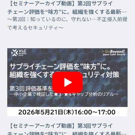
【セミナーアーカイブ動画】第2回サプライ
チェーン評価を“味方”に。組織を強くする最新セ
～第2回：知っているのに、守れない―不正侵入前提
キュリティ対策
で考えるセキュリティ～
【セミナーアーカイブ動画】第3回サプライ
チェーン評価を“味方”に。組織を強くする最新セ