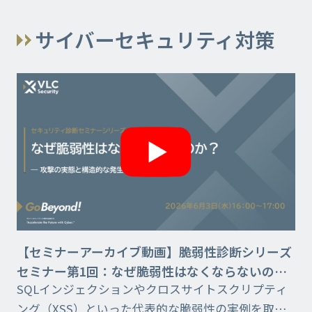
ム詳細もご覧いただけます。
サイバーセキュリティ対策
【セミナーアーカイブ動画】脆弱性診断シリーズ
セミナー第1回：なぜ脆弱性はなくならないの
SQLインジェクションやクロスサイトスクリプティ
か？ 攻撃の実態と構造的な発生要因を解き明かす
ング（XSS）といった代表的な脆弱性の実例を取り