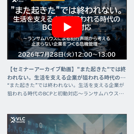
【セミナーアーカイブ動画】"また起きた"では終
われない。生活を支える企業が狙われる時代の
“また起きた”では終われない。生活を支える企業が
BCPと初動対応​～ランサムハウスによる犯行声明
狙われる時代のBCPと初動対応​～ランサムハウスに
よる犯行声明から考える止まらない企業をつくる危
機管理～​ ​