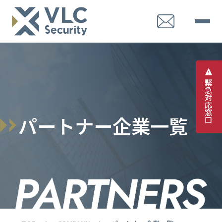
緊
急
対
応
窓
パ
ー
ト
ナ
ー
企
業
一
覧
口