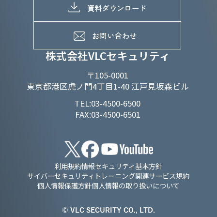
D&Iの取り組み
メッセージ
資料ダウンロード
よくあるご質問
メンバーインタビュー
データで知るVLCセキュリティ
お問い合わせ
福利厚生
株式会社VLCセキュリティ
〒105-0001
東京都港区虎ノ門4丁目1-40 江戸見坂森ビル
TEL:03-4500-6500
FAX:03-4500-6501
利用規約
情報セキュリティ基本方針
サイバーセキュリティトレーニング関連サービス規約
個人情報保護方針
個人情報の取り扱いについて
© VLC SECURITY CO., LTD.