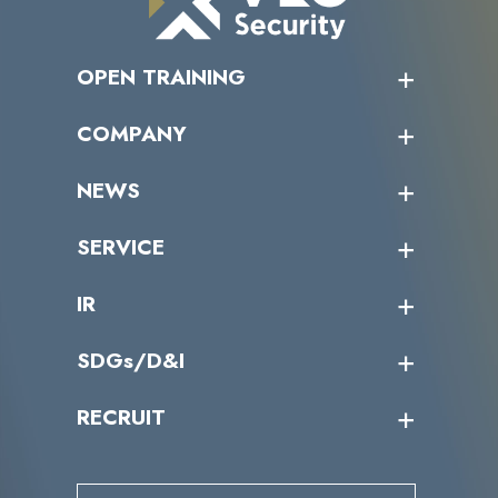
OPEN TRAINING
オープントレーニング一覧
COMPANY
受講者の声
企業情報トップ
NEWS
トップメッセージ
沿革
ニュース・リリース
SERVICE
ミッション／ビジョン
サイバーニュース
会社概要
コラム
課題からサービスを探す
IR
パートナー企業一覧
カテゴリー別サービス一覧
役員一覧
導入実績
IR情報トップ
SDGs/D&I
IRカレンダー
IRニュース
SDGs/D&Iトップ
RECRUIT
IRライブラリー
当グループのマテリアリティ
株主総会関係
マテリアリティへの取り組み
採用情報トップ
株式情報
SDGs推進体制
募集職種一覧
電子公告