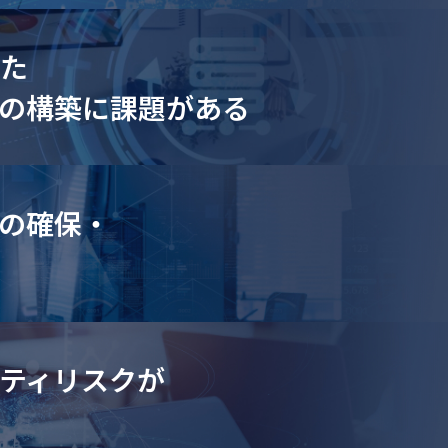
じた
の構築に課題がある
の確保・
る
リティリスクが
い