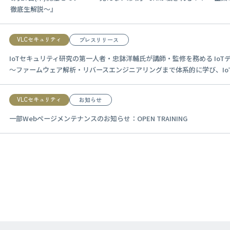
徹底生解説～』
VLCセキュリティ
プレスリリース
IoTセキュリティ研究の第⼀⼈者・忠鉢洋輔⽒が講師・監修を務める I
～ファームウェア解析・リバースエンジニアリングまで体系的に学び、Io
VLCセキュリティ
お知らせ
一部Webページメンテナンスのお知らせ：OPEN TRAINING