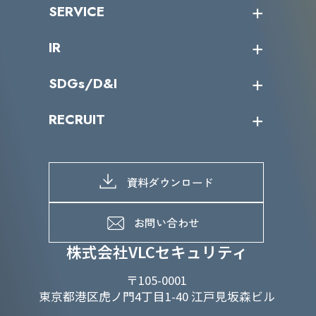
ニュース・リリース
SERVICE
ミッション／ビジョン
サイバーニュース
会社概要
コラム
課題からサービスを探す
IR
パートナー企業一覧
カテゴリー別サービス一覧
役員一覧
導入実績
IR情報トップ
SDGs/D&I
IRカレンダー
IRニュース
SDGs/D&Iトップ
RECRUIT
IRライブラリー
当グループのマテリアリティ
株主総会関係
マテリアリティへの取り組み
採用情報トップ
株式情報
SDGs推進体制
募集職種一覧
電子公告
D&Iの取り組み
メッセージ
資料ダウンロード
よくあるご質問
メンバーインタビュー
データで知るVLCセキュリティ
お問い合わせ
福利厚生
株式会社VLCセキュリティ
〒105-0001
東京都港区虎ノ門4丁目1-40 江戸見坂森ビル