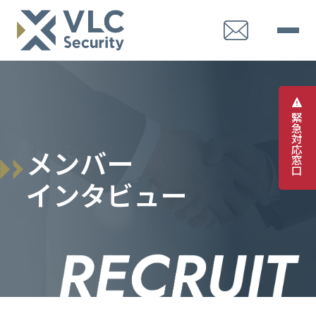
緊
急
対
応
メ
ン
バ
ー
窓
口
イ
ン
タ
ビ
ュ
ー