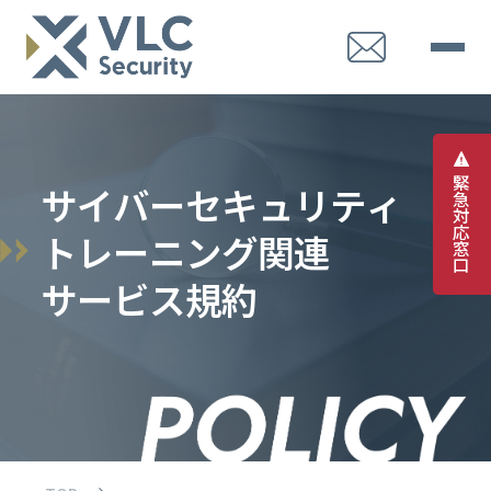
緊
サ
イ
バ
ー
セ
キ
ュ
リ
テ
ィ
急
対
応
ト
レ
ー
ニ
ン
グ
関
連
窓
口
サ
ー
ビ
ス
規
約