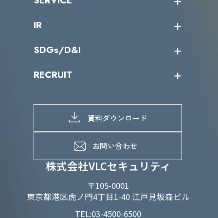
SERVICE
ミッション／ビジョン
サイバーニュース
会社概要
コラム
課題からサービスを探す
IR
パートナー企業一覧
カテゴリー別サービス一覧
役員一覧
導入実績
IR情報トップ
SDGs/D&I
IRカレンダー
IRニュース
SDGs/D&Iトップ
RECRUIT
IRライブラリー
当グループのマテリアリティ
株主総会関係
マテリアリティへの取り組み
採用情報トップ
株式情報
SDGs推進体制
募集職種一覧
電子公告
D&Iの取り組み
メッセージ
資料ダウンロード
よくあるご質問
メンバーインタビュー
データで知るVLCセキュリティ
お問い合わせ
福利厚生
株式会社VLCセキュリティ
〒105-0001
東京都港区虎ノ門4丁目1-40 江戸見坂森ビル
TEL:03-4500-6500