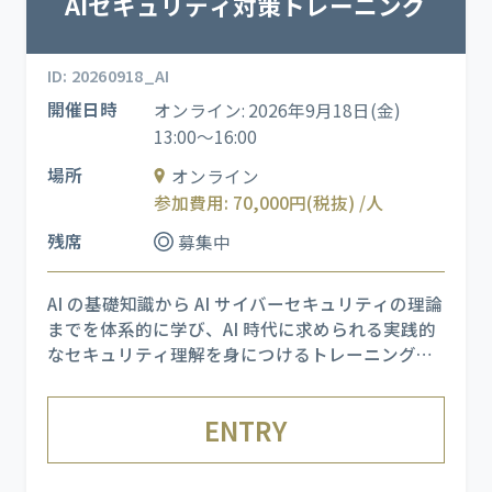
AIセキュリティ対策トレーニング
ID: 20260918_AI
開催日時
オンライン: 2026年9月18日(金)
13:00～16:00
場所
オンライン
参加費用: 70,000円(税抜) /人
残席
募集中
AI の基礎知識から AI サイバーセキュリティの理論
までを体系的に学び、AI 時代に求められる実践的
なセキュリティ理解を身につけるトレーニングで
す。 AI を悪用した攻撃手法を実際に体験できる演
習を通じて、理論だけでは掴みにくい攻撃の成立
ENTRY
プロセスを肌で理解し、AI を活用した攻撃・防御
の双方を学び