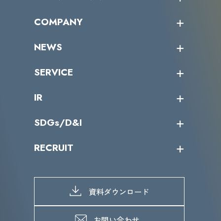
オープントレーニング一覧
COMPANY
受講者の声
企業情報トップ
NEWS
トップメッセージ
沿革
ニュース・リリース
SERVICE
ミッション／ビジョン
サイバーニュース
会社概要
コラム
課題からサービスを探す
IR
パートナー企業一覧
カテゴリー別サービス一覧
役員一覧
導入実績
IR情報トップ
SDGs/D&I
IRカレンダー
IRニュース
SDGs/D&Iトップ
RECRUIT
IRライブラリー
当グループのマテリアリティ
株主総会関係
マテリアリティへの取り組み
採用情報トップ
株式情報
SDGs推進体制
募集職種一覧
電子公告
D&Iの取り組み
メッセージ
資料ダウンロード
よくあるご質問
メンバーインタビュー
データで知るVLCセキュリティ
お問い合わせ