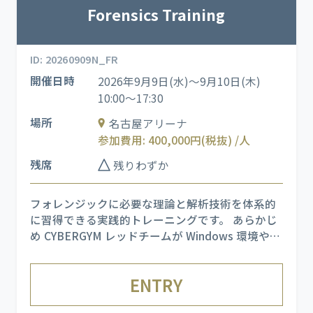
Forensics Training
ID: 20260909N_FR
開催日時
2026年9月9日(水)～9月10日(木)
10:00～17:30
場所
名古屋アリーナ
参加費用: 400,000円(税抜) /人
残席
残りわずか
フォレンジックに必要な理論と解析技術を体系的
に習得できる実践的トレーニングです。 あらかじ
め CYBERGYM レッドチームが Windows 環境や
Linux 環境に対して実施したサイバー攻撃のログ
やネットワークデータを用い、実際に発生した痕
ENTRY
跡を詳細に解析します。 また、実社会で被害を引
き起こし