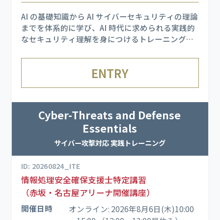
AI の基礎知識から AI サイバーセキュリティの理論
までを体系的に学び、AI 時代に求められる実践的
なセキュリティ理解を身につけるトレーニングで
す。 AI を悪用した攻撃手法を実際に体験できる演
習を通じて、理論だけでは掴みにくい攻撃の成立
ENTRY
プロセスを肌で理解し、AI を活用した攻撃・防御
の双方を学び
Cyber-Threats and Defense
Essentials
サイバー攻撃対応 実践トレーニング
ID: 20260824_ITE
情報処理安全確保支援士特定講習
（赤坂・名古屋アリーナ開催講座）
開催日時
オンライン: 2026年8月6日(木)10:00