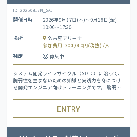
ID: 20260917N_SC
開催日時
2026年9月17日(木)～9月18日(金)
10:00～17:30
場所
名古屋アリーナ
参加費用: 300,000円(税抜) /人
残席
募集中
システム開発ライフサイクル（SDLC）に沿って、
脆弱性を生まないための知識と実践力を身につけ
る開発エンジニア向けトレーニングです。 脆弱性
を発生させてしまう立場である開発者の視点に立
ち、セキュリティの基本概念を学んだうえで、
ENTRY
NIST 800-64 を基盤とした各工程でのセキュリ
ティ考慮点を理解します