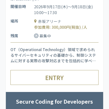
開催日時
2026年9月17日(木)～9月18日(金)
10:00～17:30
場所
赤坂アリーナ
参加費用: 300,000円(税抜) /人
残席
募集中
OT（Operational Technology）領域で求められ
るサイバーセキュリティの基礎から、制御システ
ムに対する実際の攻撃対応までを包括的に学べる
実践的トレーニングです。 PLC を含む制御（模擬
プラント）環境を再現したシステム上で、OT 分野
ENTRY
に必要な技術と方法論を体系的に習得します。ト
レー
Secure Coding for Developers