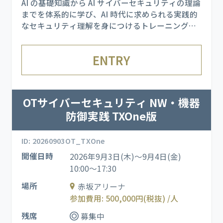
AI の基礎知識から AI サイバーセキュリティの理論
までを体系的に学び、AI 時代に求められる実践的
なセキュリティ理解を身につけるトレーニングで
す。 AI を悪用した攻撃手法を実際に体験できる演
習を通じて、理論だけでは掴みにくい攻撃の成立
ENTRY
プロセスを肌で理解し、AI を活用した攻撃・防御
の双方を学び
OTサイバーセキュリティ NW・機器
防御実践 TXOne版
ID: 20260903OT_TXOne
開催日時
2026年9月3日(木)～9月4日(金)
10:00～17:30
場所
赤坂アリーナ
参加費用: 500,000円(税抜) /人
残席
募集中