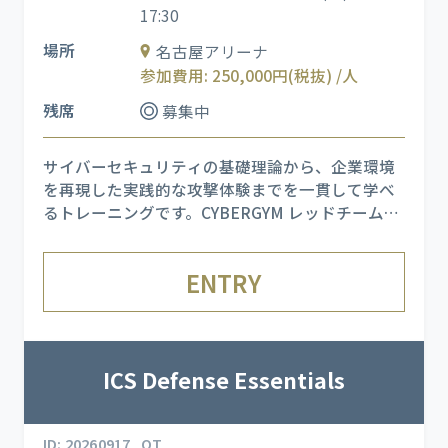
17:30
場所
名古屋アリーナ
参加費用: 250,000円(税抜) /人
残席
募集中
サイバーセキュリティの基礎理論から、企業環境
を再現した実践的な攻撃体験までを一貫して学べ
るトレーニングです。CYBERGYM レッドチーム
（ホワイトハッカー）が仕掛ける実際の APT 攻撃
を受けながら、各フェーズで発生する現象と適切
ENTRY
な対応を理解し、複数の検出・監視ツールを用い
た分析スキルを習得します
ICS Defense Essentials
ID: 20260917_OT