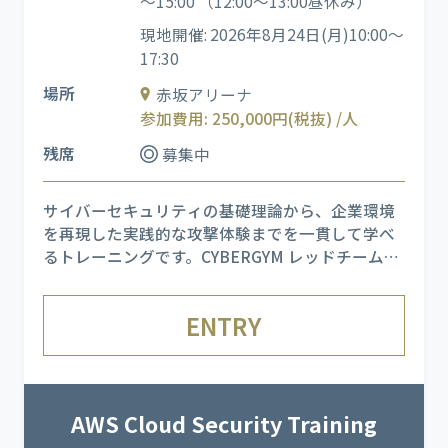
～15:00 （12:00～13:00昼休み）
現地開催: 2026年8月24日(月)10:00～
17:30
場所
赤坂アリーナ
参加費用: 250,000円(税抜) /人
残席
募集中
サイバーセキュリティの基礎理論から、企業環境
を再現した実践的な攻撃体験までを一貫して学べ
るトレーニングです。CYBERGYM レッドチーム
（ホワイトハッカー）が仕掛ける実際の APT 攻撃
を受けながら、各フェーズで発生する現象と適切
ENTRY
な対応を理解し、複数の検出・監視ツールを用い
た分析スキルを習得します
AWS Cloud Security Training