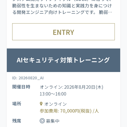
脆弱性を生まないための知識と実践力を身につけ
る開発エンジニア向けトレーニングです。 脆弱性
を発生させてしまう立場である開発者の視点に立
ち、セキュリティの基本概念を学んだうえで、
ENTRY
NIST 800-64 を基盤とした各工程でのセキュリ
ティ考慮点を理解します
AIセキュリティ対策トレーニング
ID: 20260820_AI
開催日時
オンライン: 2026年8月20日(木)
13:00～16:00
場所
オンライン
参加費用: 70,000円(税抜) /人
残席
募集中