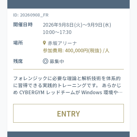
ID: 20260908_FR
開催日時
2026年9月8日(火)～9月9日(水)
10:00～17:30
場所
赤坂アリーナ
参加費用: 400,000円(税抜) /人
残席
募集中
フォレンジックに必要な理論と解析技術を体系的
に習得できる実践的トレーニングです。 あらかじ
め CYBERGYM レッドチームが Windows 環境や
Linux 環境に対して実施したサイバー攻撃のログ
やネットワークデータを用い、実際に発生した痕
ENTRY
跡を詳細に解析します。 また、実社会で被害を引
き起こし