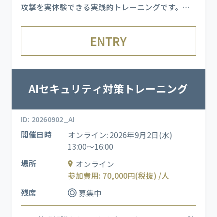
攻撃を実体験できる実践的トレーニングです。企
業環境を再現した演習環境で、CYBERGYM レッド
チーム（ホワイトハッカー）がリアルタイムに仕
ENTRY
掛ける APT 攻撃を受けながら、各フェーズで発生
する
AIセキュリティ対策トレーニング
ID: 20260902_AI
開催日時
オンライン: 2026年9月2日(水)
13:00～16:00
場所
オンライン
参加費用: 70,000円(税抜) /人
残席
募集中