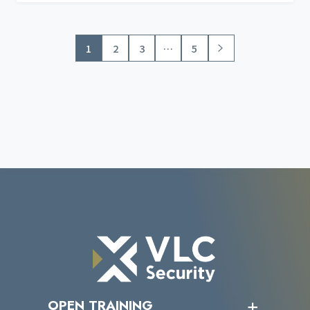
1
…
2
3
5
OPEN TRAINING