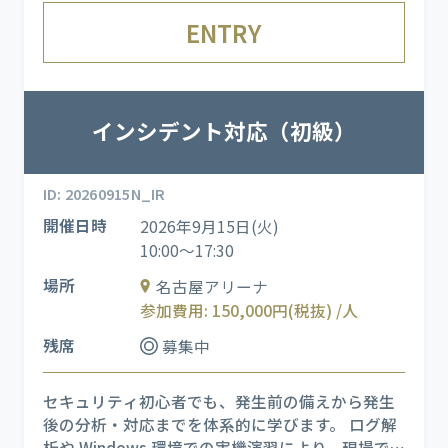
ち、セキュリティの基本概念を学んだうえで、
ENTRY
NIST 800-64 を基盤とした各工程でのセキュリ
ティ考慮点を理解します
インシデント対応（初級）
ID: 20260915N_IR
開催日時
2026年9月15日(火)
10:00～17:30
場所
名古屋アリーナ
参加費用: 150,000円(税抜) /人
残席
募集中
セキュリティ初心者でも、発生前の備えから発生
後の分析・対応までを体系的に学びます。 ログ解
析や Windows 環境での実機演習により、現場で