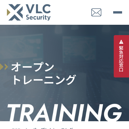
緊
急
対
応
オ
ー
プ
ン
窓
口
ト
レ
ー
ニ
ン
グ