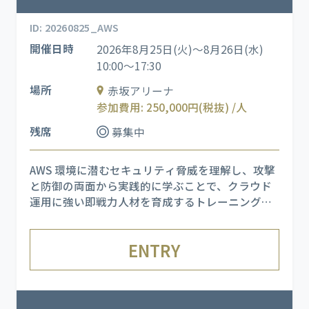
ID: 20260825_AWS
開催日時
2026年8月25日(火)～8月26日(水)
10:00～17:30
場所
赤坂アリーナ
参加費用: 250,000円(税抜) /人
残席
募集中
AWS 環境に潜むセキュリティ脅威を理解し、攻撃
と防御の両面から実践的に学ぶことで、クラウド
運用に強い即戦力人材を育成するトレーニングで
す。 AWS セキュリティの基礎概念に加え、MITRE
フレームワークの活用、Wireshark を用いた侵入
ENTRY
分析、実際のインシデント事例研究を組み合わせ
ることで、