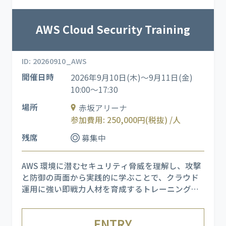
AWS Cloud Security Training
ID: 20260910_AWS
開催日時
2026年9月10日(木)～9月11日(金)
10:00～17:30
場所
赤坂アリーナ
参加費用: 250,000円(税抜) /人
残席
募集中
AWS 環境に潜むセキュリティ脅威を理解し、攻撃
と防御の両面から実践的に学ぶことで、クラウド
運用に強い即戦力人材を育成するトレーニングで
す。 AWS セキュリティの基礎概念に加え、MITRE
フレームワークの活用、Wireshark を用いた侵入
ENTRY
分析、実際のインシデント事例研究を組み合わせ