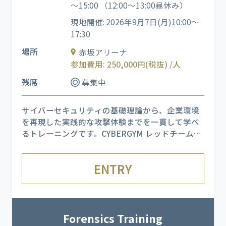
～15:00 （12:00～13:00昼休み）
現地開催: 2026年9月7日(月)10:00～
17:30
場所
赤坂アリーナ
参加費用: 250,000円(税抜) /人
残席
募集中
サイバーセキュリティの基礎理論から、企業環境
を再現した実践的な攻撃体験までを一貫して学べ
るトレーニングです。CYBERGYM レッドチーム
（ホワイトハッカー）が仕掛ける実際の APT 攻撃
を受けながら、各フェーズで発生する現象と適切
ENTRY
な対応を理解し、複数の検出・監視ツールを用い
た分析スキルを習得します
Forensics Training