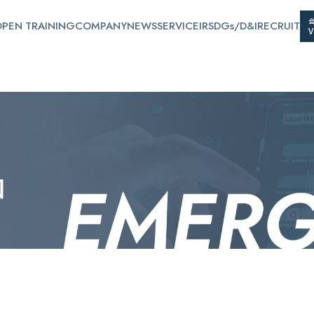
PEN TRAINING
COMPANY
NEWS
SERVICE
IR
SDGs/D&I
RECRUIT
口