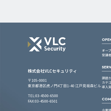
OPEN
オー
受講
SERV
株式会社VLCセキュリティ
課題
〒105-0001
カテ
東京都港区虎ノ門4丁目1-40 江戸見坂森ビル
導入
TEL:03-4500-6500
COM
FAX:03-4500-6501
企業