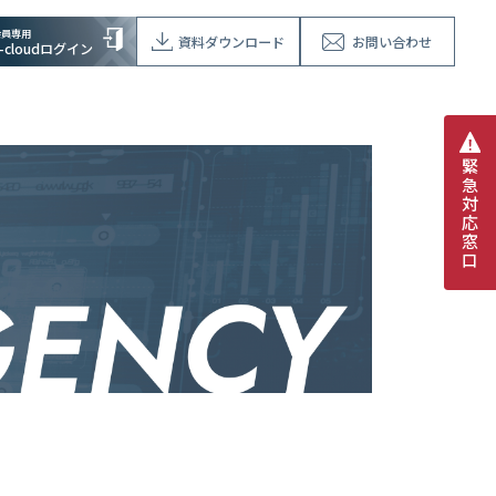
会員専用
資料ダウンロード
お問い合わせ
V-cloudログイン
緊
急
対
応
窓
口