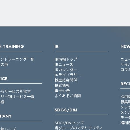
 TRAINING
IR
NE
プントレーニング一覧
IR情報トップ
ニュ
者の声
IRニュース
サイ
IRカレンダー
コラ
IRライブラリー
ICE
株主総会関係
REC
株式情報
電子公告
からサービスを探す
よくあるご質問
ゴリー別サービス一覧
採用
実績
募集
メッ
SDGS/D&I
メン
PANY
デー
SDGs/D&Iトップ
福利
当グループのマテリアリティ
情報トップ