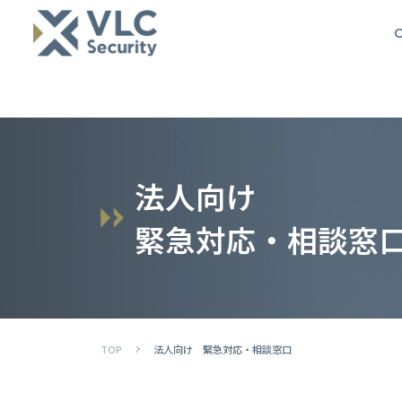
O
法
人
向
け
緊
急
対
応
・
相
談
窓
TOP
法人向け 緊急対応・相談窓口