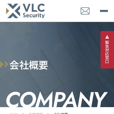
緊
急
対
応
窓
会
社
概
要
口