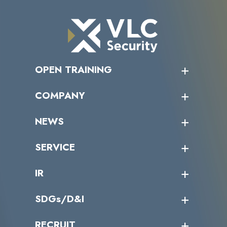
OPEN TRAINING
オープントレーニング一覧
COMPANY
受講者の声
企業情報トップ
NEWS
トップメッセージ
沿革
ニュース・リリース
SERVICE
ミッション／ビジョン
サイバーニュース
会社概要
コラム
課題からサービスを探す
IR
パートナー企業一覧
カテゴリー別サービス一覧
役員一覧
導入実績
IR情報トップ
SDGs/D&I
IRカレンダー
IRニュース
SDGs/D&Iトップ
RECRUIT
IRライブラリー