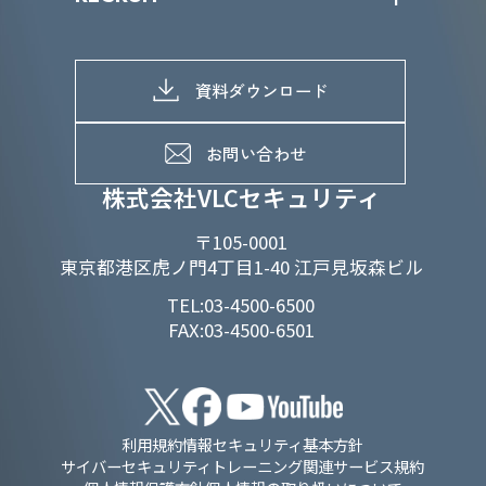
当グループのマテリアリティ
株主総会関係
マテリアリティへの取り組み
採用情報トップ
株式情報
SDGs推進体制
募集職種一覧
電子公告
D&Iの取り組み
メッセージ
資料ダウンロード
よくあるご質問
メンバーインタビュー
データで知るVLCセキュリティ
お問い合わせ
福利厚生
株式会社VLCセキュリティ
〒105-0001
東京都港区虎ノ門4丁目1-40 江戸見坂森ビル
TEL:03-4500-6500
FAX:03-4500-6501
利用規約
情報セキュリティ基本方針
サイバーセキュリティトレーニング関連サービス規約