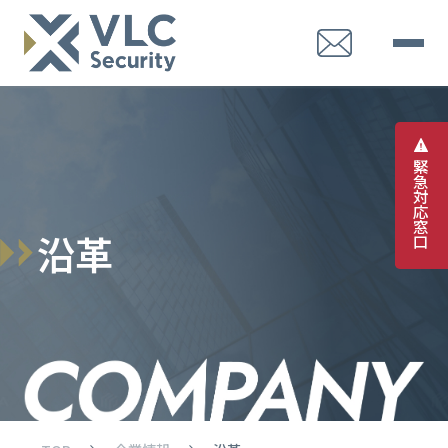
緊
急
対
応
窓
沿
革
口