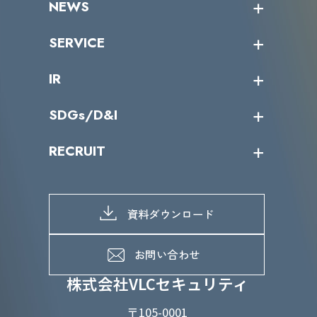
NEWS
トップメッセージ
沿革
ニュース・リリース
SERVICE
ミッション／ビジョン
サイバーニュース
会社概要
コラム
課題からサービスを探す
IR
パートナー企業一覧
カテゴリー別サービス一覧
役員一覧
導入実績
IR情報トップ
SDGs/D&I
IRカレンダー
IRニュース
SDGs/D&Iトップ
RECRUIT
IRライブラリー
当グループのマテリアリティ
株主総会関係
マテリアリティへの取り組み
採用情報トップ
株式情報
SDGs推進体制
募集職種一覧
電子公告
D&Iの取り組み
メッセージ
資料ダウンロード
よくあるご質問
メンバーインタビュー
データで知るVLCセキュリティ
お問い合わせ
福利厚生
株式会社VLCセキュリティ
〒105-0001