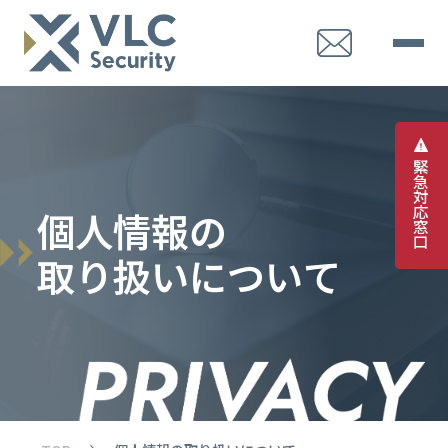
緊
急
対
応
個
人
情
報
の
窓
口
取
り
扱
い
に
つ
い
て