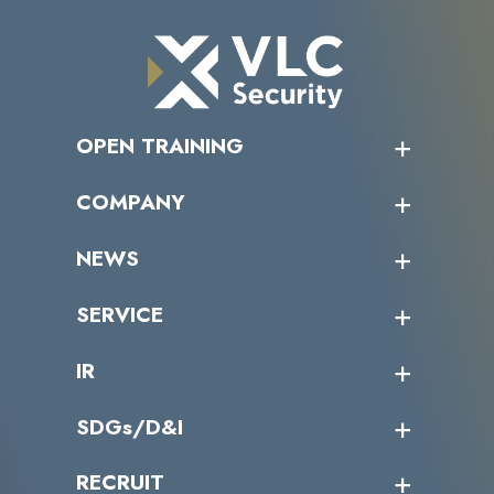
OPEN TRAINING
オープントレーニング一覧
COMPANY
受講者の声
企業情報トップ
NEWS
トップメッセージ
沿革
ニュース・リリース
SERVICE
ミッション／ビジョン
サイバーニュース
会社概要
コラム
課題からサービスを探す
IR
パートナー企業一覧
カテゴリー別サービス一覧
役員一覧
導入実績
IR情報トップ
SDGs/D&I
IRカレンダー
IRニュース
SDGs/D&Iトップ
RECRUIT
IRライブラリー
当グループのマテリアリティ