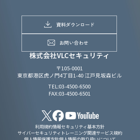
株主総会関係
マテリアリティへの取り組み
採用情報トップ
株式情報
SDGs推進体制
募集職種一覧
電子公告
D&Iの取り組み
メッセージ
資料ダウンロード
よくあるご質問
メンバーインタビュー
データで知るVLCセキュリティ
お問い合わせ
福利厚生
株式会社VLCセキュリティ
〒105-0001
東京都港区虎ノ門4丁目1-40 江戸見坂森ビル
TEL:03-4500-6500
FAX:03-4500-6501
利用規約
情報セキュリティ基本方針
サイバーセキュリティトレーニング関連サービス規約
個人情報保護方針
個人情報の取り扱いについて