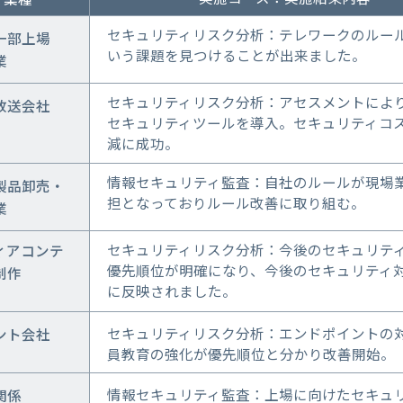
セキュリティリスク分析：テレワークのルー
一部上場
いう課題を見つけることが出来ました。
業
セキュリティリスク分析：アセスメントによ
放送会社
セキュリティツールを導入。セキュリティコ
減に成功。
情報セキュリティ監査：自社のルールが現場
製品卸売・
担となっておりルール改善に取り組む。
業
セキュリティリスク分析：今後のセキュリテ
ィアコンテ
優先順位が明確になり、今後のセキュリティ
制作
に反映されました。
セキュリティリスク分析：エンドポイントの
ント会社
員教育の強化が優先順位と分かり改善開始。
情報セキュリティ監査：上場に向けたセキュ
関係