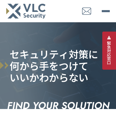
緊
急
セ
キ
ュ
リ
テ
ィ
対
策
に
対
応
窓
何
か
ら
手
を
つ
け
て
口
い
い
か
わ
か
ら
な
い