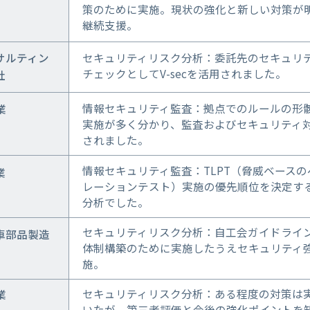
策のために実施。現状の強化と新しい対策が
継続支援。
サルティン
セキュリティリスク分析：委託先のセキュリ
チェックとしてV-secを活用されました。
社
情報セキュリティ監査：拠点でのルールの形
業
実施が多く分かり、監査およびセキュリティ
されました。
情報セキュリティ監査：TLPT（脅威ベースの
業
レーションテスト）実施の優先順位を決定す
分析でした。
セキュリティリスク分析：自工会ガイドライ
車部品製造
体制構築のために実施したうえセキュリティ
施。
セキュリティリスク分析：ある程度の対策は
業
いたが、第三者評価と今後の強化ポイントを