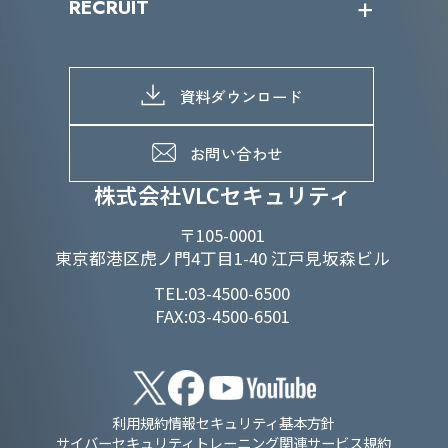
RECRUIT
IRライブラリー
当グループのマテリアリティ
株主総会関係
マテリアリティへの取り組み
採用情報トップ
株式情報
SDGs推進体制
募集職種一覧
電子公告
D&Iの取り組み
メッセージ
資料ダウンロード
よくあるご質問
メンバーインタビュー
データで知るVLCセキュリティ
お問い合わせ
福利厚生
株式会社VLCセキュリティ
〒105-0001
東京都港区虎ノ門4丁目1-40 江戸見坂森ビル
TEL:03-4500-6500
FAX:03-4500-6501
利用規約
情報セキュリティ基本方針
サイバーセキュリティトレーニング関連サービス規約