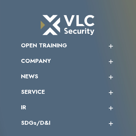
OPEN TRAINING
オープントレーニング一覧
COMPANY
受講者の声
企業情報トップ
NEWS
トップメッセージ
沿革
ニュース・リリース
SERVICE
ミッション／ビジョン
サイバーニュース
会社概要
コラム
課題からサービスを探す
IR
パートナー企業一覧
カテゴリー別サービス一覧
役員一覧
導入実績
IR情報トップ
SDGs/D&I
IRカレンダー
IRニュース
SDGs/D&Iトップ