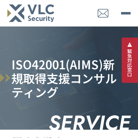
緊
急
I
S
O
4
2
0
0
1
(
A
I
M
S
)
新
対
応
窓
規
取
得
支
援
コ
ン
サ
ル
口
テ
ィ
ン
グ