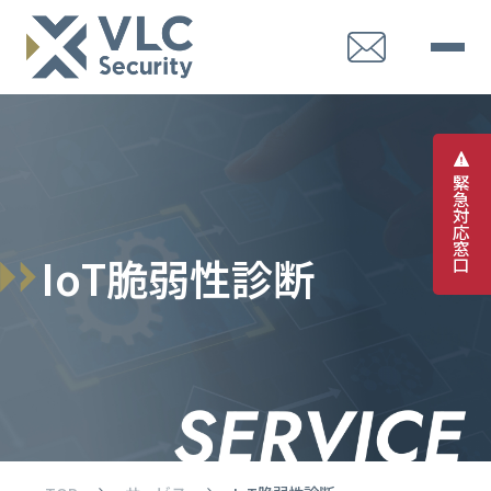
緊
急
対
応
窓
I
o
T
脆
弱
性
診
断
口