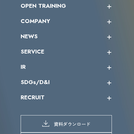
OPEN TRAINING
オープントレーニング一覧
COMPANY
受講者の声
企業情報トップ
NEWS
トップメッセージ
沿革
ニュース・リリース
SERVICE
ミッション／ビジョン
サイバーニュース
会社概要
コラム
課題からサービスを探す
IR
パートナー企業一覧
カテゴリー別サービス一覧
役員一覧
導入実績
IR情報トップ
SDGs/D&I
IRカレンダー
IRニュース
SDGs/D&Iトップ
RECRUIT
IRライブラリー
当グループのマテリアリティ
株主総会関係
マテリアリティへの取り組み
採用情報トップ
株式情報
SDGs推進体制
募集職種一覧
電子公告
D&Iの取り組み
メッセージ
資料ダウンロード
よくあるご質問
メンバーインタビュー