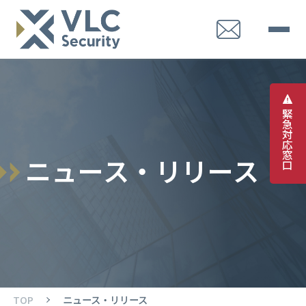
緊
急
対
応
窓
ニ
ュ
ー
ス
・
リ
リ
ー
ス
口
TOP
ニュース・リリース