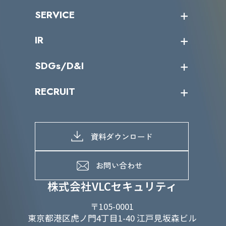
沿革
ニュース・リリース
SERVICE
ミッション／ビジョン
サイバーニュース
会社概要
コラム
課題からサービスを探す
IR
パートナー企業一覧
カテゴリー別サービス一覧
役員一覧
導入実績
IR情報トップ
SDGs/D&I
IRカレンダー
IRニュース
SDGs/D&Iトップ
RECRUIT
IRライブラリー
当グループのマテリアリティ
株主総会関係
マテリアリティへの取り組み
採用情報トップ
株式情報
SDGs推進体制
募集職種一覧
電子公告
D&Iの取り組み
メッセージ
資料ダウンロード
よくあるご質問
メンバーインタビュー
データで知るVLCセキュリティ
お問い合わせ
福利厚生
株式会社VLCセキュリティ
〒105-0001
東京都港区虎ノ門4丁目1-40 江戸見坂森ビル