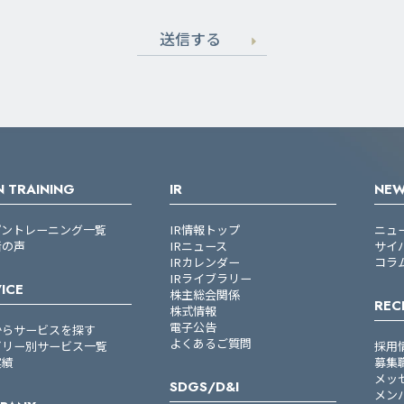
送信する
 TRAINING
IR
NE
プントレーニング一覧
IR情報トップ
ニュ
者の声
IRニュース
サイ
IRカレンダー
コラ
IRライブラリー
ICE
株主総会関係
REC
株式情報
電子公告
からサービスを探す
よくあるご質問
ゴリー別サービス一覧
採用
実績
募集
メッ
SDGS/D&I
メン