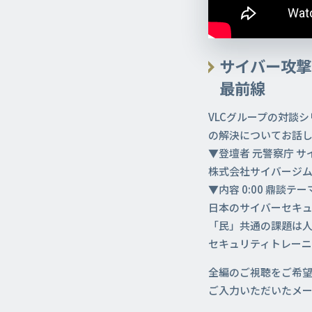
サイバー攻
最前線
VLCグループの対談
の解決についてお話
▼登壇者 元警察庁 
株式会社サイバージ
▼内容 0:00 鼎談テ
日本のサイバーセキュ
「民」共通の課題は人材不
セキュリティトレーニン
全編のご視聴をご希
ご入力いただいたメー