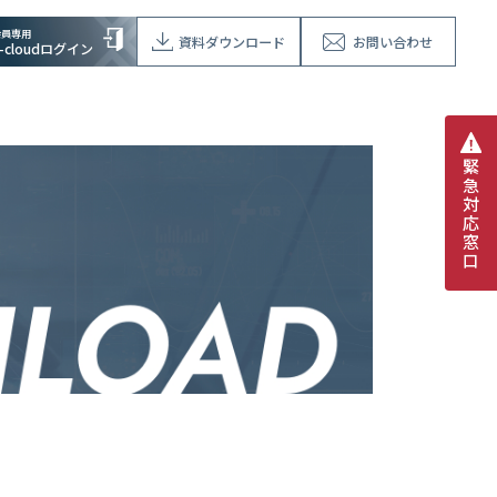
会員専用
資料ダウンロード
お問い合わせ
V-cloudログイン
緊
急
対
応
窓
口