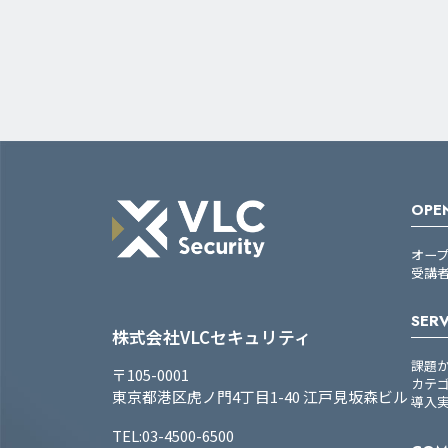
OPEN
オー
受講
SERV
株式会社VLCセキュリティ
課題
〒105-0001
カテ
東京都港区虎ノ門4丁目1-40 江戸見坂森ビル
導入
TEL:03-4500-6500