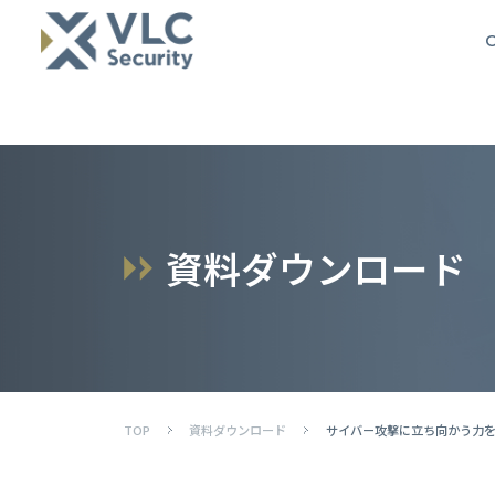
O
資
料
ダ
ウ
ン
ロ
ー
ド
TOP
資料ダウンロード
サイバー攻撃に立ち向かう力