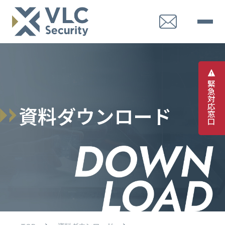
緊
急
対
応
資
料
ダ
ウ
ン
ロ
ー
ド
窓
口