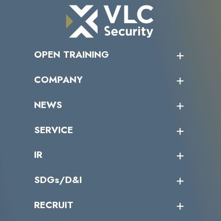
OPEN TRAINING
オープントレーニング一覧
COMPANY
受講者の声
企業情報トップ
NEWS
トップメッセージ
沿革
ニュース・リリース
SERVICE
ミッション／ビジョン
サイバーニュース
会社概要
コラム
課題からサービスを探す
IR
パートナー企業一覧
カテゴリー別サービス一覧
役員一覧
導入実績
IR情報トップ
SDGs/D&I
IRカレンダー
IRニュース
SDGs/D&Iトップ
RECRUIT
IRライブラリー
当グループのマテリアリティ
株主総会関係
マテリアリティへの取り組み