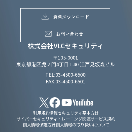
採用情報トップ
株式情報
SDGs推進体制
募集職種一覧
電子公告
D&Iの取り組み
メッセージ
資料ダウンロード
よくあるご質問
メンバーインタビュー
データで知るVLCセキュリティ
お問い合わせ
福利厚生
株式会社VLCセキュリティ
〒105-0001
東京都港区虎ノ門4丁目1-40 江戸見坂森ビル
TEL:03-4500-6500
FAX:03-4500-6501
利用規約
情報セキュリティ基本方針
サイバーセキュリティトレーニング関連サービス規約
個人情報保護方針
個人情報の取り扱いについて