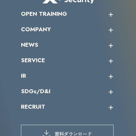
OPEN TRAINING
オープントレーニング一覧
COMPANY
受講者の声
企業情報トップ
NEWS
トップメッセージ
沿革
ニュース・リリース
SERVICE
ミッション／ビジョン
サイバーニュース
会社概要
コラム
課題からサービスを探す
IR
パートナー企業一覧
カテゴリー別サービス一覧
役員一覧
導入実績
IR情報トップ
SDGs/D&I
IRカレンダー
IRニュース
SDGs/D&Iトップ
RECRUIT
IRライブラリー
当グループのマテリアリティ
株主総会関係
マテリアリティへの取り組み
採用情報トップ
株式情報
SDGs推進体制
募集職種一覧
電子公告
D&Iの取り組み
メッセージ
資料ダウンロード
よくあるご質問