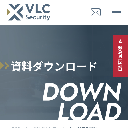
緊
急
対
応
資
料
ダ
ウ
ン
ロ
ー
ド
窓
口