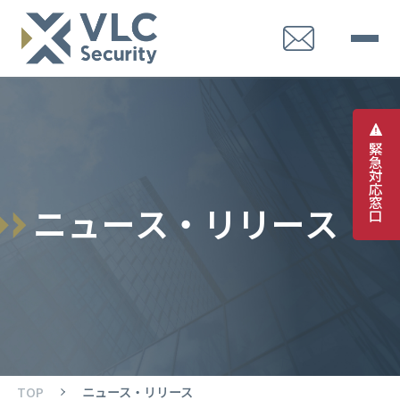
緊
急
対
応
窓
ニ
ュ
ー
ス
・
リ
リ
ー
ス
口
TOP
ニュース・リリース