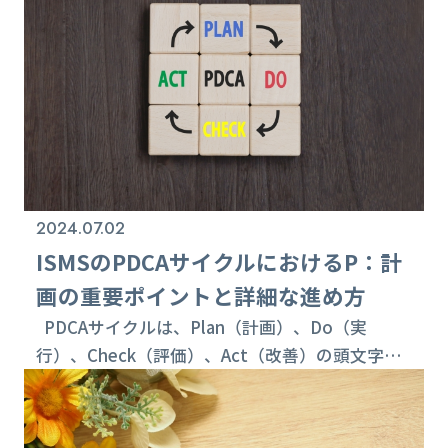
トの続けられる改善を促進するための基本的なフ
レームワークとして広く認識されています。本記
事では、その中でも特に「チェック（C）」
フェーズに焦点を当て、重要ポイントと進め方に
ついて詳細に述べます。 1. チェッ...
2024.07.02
ISMSのPDCAサイクルにおけるP：計
画の重要ポイントと詳細な進め方
PDCAサイクルは、Plan（計画）、Do（実
行）、Check（評価）、Act（改善）の頭文字を
取った略称で、組織が継続的に改善を図るための
フレームワークです。セキュリティマネジメント
システム（ISMS）においても、PDCAサイクルは