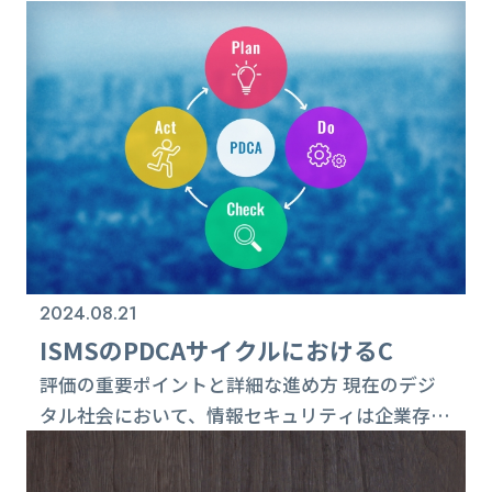
Check（評価）、Action（改善）という4つのス
テップから成り立っています。このサイクルを回
すことで、継続的に情報セキュリティを強化し、
組織のリスクを最小限に抑えることができます。
この記事では、その中でも特に「A（アクショ
ン）」に焦点を当て、重要ポイントとその進め方
について詳しく説明します。 1. アクシ...
2024.08.21
ISMSのPDCAサイクルにおけるC
評価の重要ポイントと詳細な進め方 現在のデジ
タル社会において、情報セキュリティは企業存続
の鍵となる要素です。PDCA（Plan-Do-Check-
Act）サイクルは、情報セキュリティマネジメン