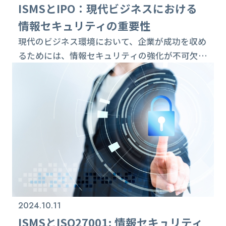
ト、マーケティング、社内ナレッジ検索など、AI
ISMSとIPO：現代ビジネスにおける
は日常業務のさまざまな場面に入り込みつつあり
情報セキュリティの重要性
ます。 一方で、AIの利用が広がるほど、ハルシ
現代のビジネス環境において、企業が成功を収め
ネーション、機密情報や個人情報の不適切な入
るためには、情報セキュリティの強化が不可欠で
力、学習データに由来するバイアス、著作権・説
す。特に、IPO（新規株式公開）を目指す企業に
明責任・ログ管理など、従来のIT管理だけでは...
とって、ISMS（情報セキュリティマネジメント
システム）の導入は非常に重要な要素となりま
す。本記事では、ISMSとIPOの関係、企業がこれ
らを考慮する理由、具体的な対応策について詳し
く解説します。 1. IPOとは IPO（Initial Public
Offeri...
2024.10.11
ISMSとISO27001: 情報セキュリティ