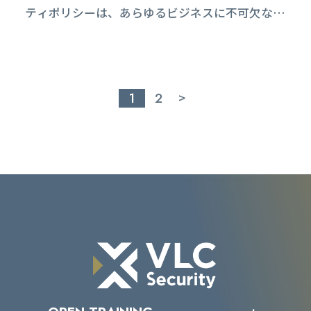
ティポリシーは、あらゆるビジネスに不可欠なも
審査に合わせて移行審査を受けたお客様の支援も
のであり、企業や組織が情報セキュリティのため
相当数行ってきました（一部...
に取るべき行動や方針を文書化したものです。企
業の規模や業界、取り扱う情報の種類によってそ
の内容は様々ですが、すべての企業に共通する基
1
2
>
本的な要素が含まれています。 2006年に施行さ
れた日本の「情報セキュリティ基本法」は、企業
や組織に情報セキュリティポリシー...