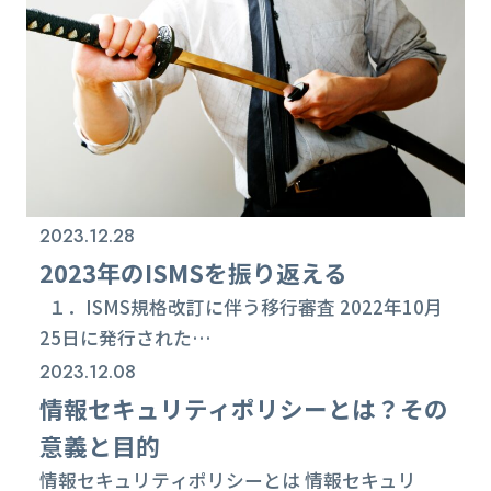
す。こちらのコラムでは、ISMSを効果的に運用
する上でのさまざまなツールを10選ご紹介し、
情報資産保護にお役立ていただければ幸いです。
◆（１）ISMSにおけるリスクアセスメントツー
ル ISMSにおけるリスクアセスメントツール...
2023.12.28
2023年のISMSを振り返える
１．ISMS規格改訂に伴う移行審査 2022年10月
25日に発行された
ISO/IEC27001:2022（JISQ27001:2023）の移
2023.12.08
行審査が、今年の4月頃から開始されました。弊
情報セキュリティポリシーとは？その
社も今年8月のサーベイランス審査に合わせて移
意義と目的
行審査を受け、無事対応を終えました。また新規
情報セキュリティポリシーとは 情報セキュリ
取得のお客様やサーベイランス審査ないし再認証