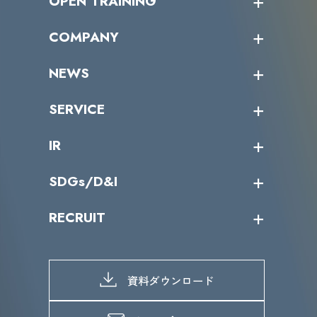
OPEN TRAINING
オープントレーニング一覧
COMPANY
受講者の声
企業情報トップ
NEWS
トップメッセージ
沿革
ニュース・リリース
SERVICE
ミッション／ビジョン
サイバーニュース
会社概要
コラム
課題からサービスを探す
IR
パートナー企業一覧
カテゴリー別サービス一覧
役員一覧
導入実績
IR情報トップ
SDGs/D&I
IRカレンダー
IRニュース
SDGs/D&Iトップ
RECRUIT
IRライブラリー
当グループのマテリアリティ
株主総会関係
マテリアリティへの取り組み
採用情報トップ
株式情報
SDGs推進体制
募集職種一覧
電子公告
D&Iの取り組み
メッセージ
資料ダウンロード
よくあるご質問
メンバーインタビュー
データで知るVLCセキュリティ