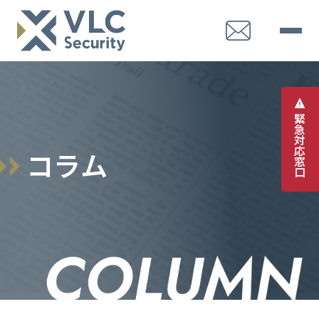
緊
急
対
応
コ
ラ
ム
窓
口