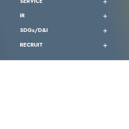
SERVICE
ミッション／ビジョン
サイバーニュース
会社概要
コラム
課題からサービスを探す
IR
パートナー企業一覧
カテゴリー別サービス一覧
役員一覧
導入実績
IR情報トップ
SDGs/D&I
IRカレンダー
IRニュース
SDGs/D&Iトップ
RECRUIT
IRライブラリー
当グループのマテリアリティ
株主総会関係
マテリアリティへの取り組み
採用情報トップ
株式情報
SDGs推進体制
募集職種一覧
電子公告
D&Iの取り組み
メッセージ
資料ダウンロード
よくあるご質問
メンバーインタビュー
データで知るVLCセキュリティ
お問い合わせ
福利厚生
株式会社VLCセキュリティ
〒105-0001
東京都港区虎ノ門4丁目1-40 江戸見坂森ビル
TEL:03-4500-6500