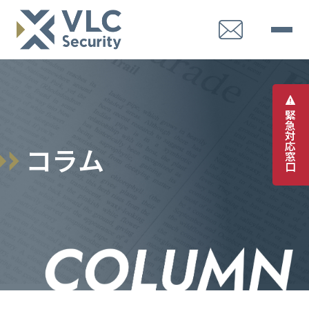
緊
急
対
応
コ
ラ
ム
窓
口