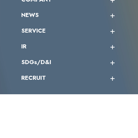
受講者の声
企業情報トップ
NEWS
トップメッセージ
沿革
ニュース・リリース
SERVICE
ミッション／ビジョン
サイバーニュース
会社概要
コラム
課題からサービスを探す
IR
パートナー企業一覧
カテゴリー別サービス一覧
役員一覧
導入実績
IR情報トップ
SDGs/D&I
IRカレンダー
IRニュース
SDGs/D&Iトップ
RECRUIT
IRライブラリー
当グループのマテリアリティ
株主総会関係
マテリアリティへの取り組み
採用情報トップ
株式情報
SDGs推進体制
募集職種一覧
電子公告
D&Iの取り組み
メッセージ
資料ダウンロード
よくあるご質問
メンバーインタビュー
データで知るVLCセキュリティ
お問い合わせ
福利厚生
株式会社VLCセキュリティ