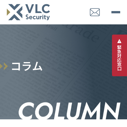
緊
急
対
応
コ
ラ
ム
窓
口