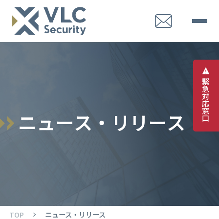
緊
急
対
応
窓
ニ
ュ
ー
ス
・
リ
リ
ー
ス
口
TOP
ニュース・リリース