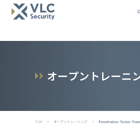
O
オ
ー
プ
ン
ト
レ
ー
ニ
TOP
オープントレーニング
Penetration Tester Trai