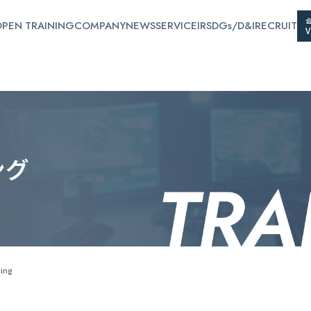
PEN TRAINING
COMPANY
NEWS
SERVICE
IR
SDGs/D&I
RECRUIT
ン
グ
ning