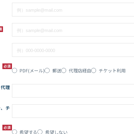
須
必須
PDF(メール)
郵送
代理店経由
チケット利用
、代理
合、チ
必須
希望する
希望しない