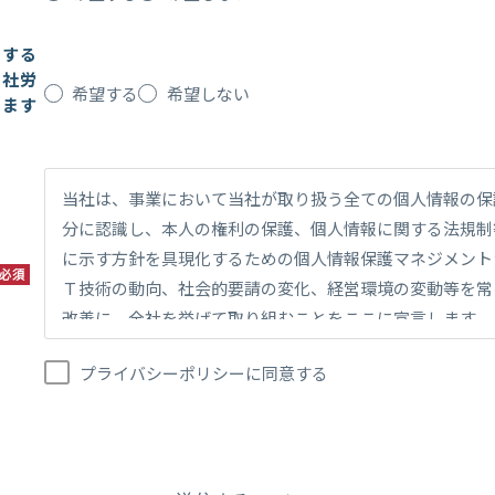
用する
の社労
希望する
希望しない
します
当社は、事業において当社が取り扱う全ての個人情報の保
分に認識し、本人の権利の保護、個人情報に関する法規制
に示す方針を具現化するための個人情報保護マネジメント
必須
Ｔ技術の動向、社会的要請の変化、経営環境の変動等を常
改善に、全社を挙げて取り組むことをここに宣言します。
個人情報は当グループの事業において当社の正当な事業遂
プライバシーポリシーに同意する
事管理上必要な範囲に限定して、取得・利用及び提供をし
に必要な範囲を超えた個人情報の取扱い（目的外利用）は
用を行わないための措置を講じます。
個人情報保護に関する法令、国が定める指針及びその他の