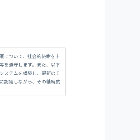
護について、社会的使命を十
等を遵守します。また、以下
システムを構築し、最新のＩ
に認識しながら、その継続的
行上並びに従業者の雇用、人
、特定された利用目的の達成
致しません。また、目的外利
規範を遵守致します。