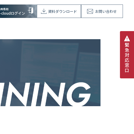
会員専用
資料ダウンロード
お問い合わせ
V-cloudログイン
緊
急
対
応
窓
口