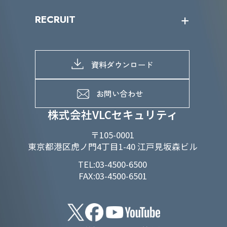
IRニュース
SDGs/D&Iトップ
RECRUIT
IRライブラリー
当グループのマテリアリティ
株主総会関係
マテリアリティへの取り組み
採用情報トップ
株式情報
SDGs推進体制
募集職種一覧
電子公告
D&Iの取り組み
メッセージ
資料ダウンロード
よくあるご質問
メンバーインタビュー
データで知るVLCセキュリティ
お問い合わせ
福利厚生
株式会社VLCセキュリティ
〒105-0001
東京都港区虎ノ門4丁目1-40 江戸見坂森ビル
TEL:03-4500-6500
FAX:03-4500-6501