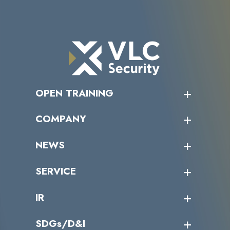
OPEN TRAINING
オープントレーニング一覧
COMPANY
受講者の声
企業情報トップ
NEWS
トップメッセージ
沿革
ニュース・リリース
SERVICE
ミッション／ビジョン
サイバーニュース
会社概要
コラム
課題からサービスを探す
IR
パートナー企業一覧
カテゴリー別サービス一覧
役員一覧
導入実績
IR情報トップ
SDGs/D&I
IRカレンダー