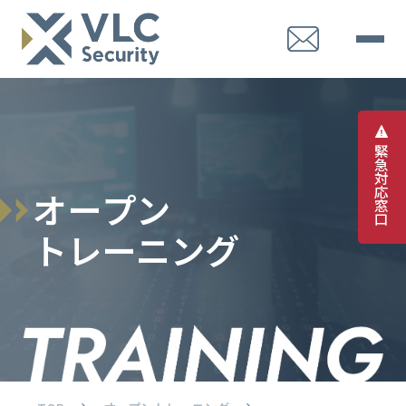
緊
急
対
応
オ
ー
プ
ン
窓
口
ト
レ
ー
ニ
ン
グ