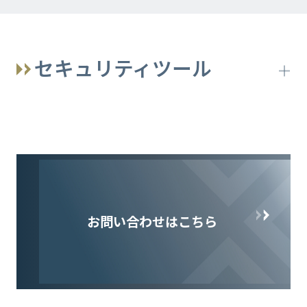
一般従業員向け
ティング
グ
AIヒューマンリスク対策プラットフォー
PMS運用・更新、文書改訂支援コンサル
ISO27001(ISMS)維持／更新・運用・改
セキュリティツール
ム―Powered by Yagura
ティング
定対応コンサルティング
EDR
AIセキュリティ対策トレーニング 初級
Pマーク／ISMS内部監査員研修
WAF
初心者・新入社員向け サイバーセキュ
リティeラーニング
脆弱性診断ツール（内製化支援）
標的型攻撃メール訓練
お問い合わせはこちら
セキュリティ人材向け(基礎)