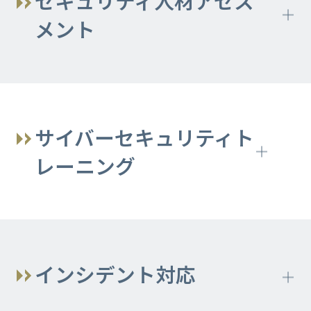
セキュリティ人材アセス
モバイルアプリケーション診断
メント
IoT脆弱性診断
セキュリティ人材アセスメントサービス
ASM/脅威インテリジェンス調査
サイバーセキュリティト
レーニング
アタックサーフェスマネジメント
マネジメント層向け
アタックサーフェスマネジメントサービ
Cyber Strategy for Executives
ス『ImmuniWeb Discovery』
インシデント対応
ASM/脅威インテリジェンス調査
インシデント収束支援