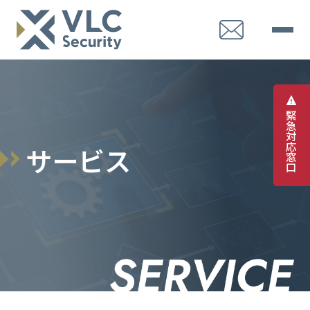
緊
急
対
応
サ
ー
ビ
ス
窓
口