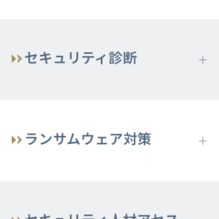
ング
ガイドライン準拠コンサルティング
セキュリティ診断
CSIRT構築コンサルティング
脆弱性診断
サプライチェーンマネジメントコンサル
AI x ホワイトハッカーハイブリッド脆弱
ティング
性診断『ImmuniWeb』
ランサムウェア対策
WEBアプリケーション診断
ランサムウェア対策プラットフォーム
Halcyon
プラットフォーム診断