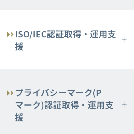
プラスセキュリティ人材向け
デジタルフォレンジック
ペネトレーションテスト
情報セキュリティマネジメント 実践力向
ISO/IEC認証取得・運用支
上研修
侵害痕跡調査
援
ペネトレーションテスト
サイバーセキュリティeラーニング セ
インシデント対応支援 Security Express
ISO42001(AIMS)新規取得支援​コンサル
キュリティ担当者・プラスセキュリティ
OTペネトレーションテスト
ティング
人材向け
特別インシデント対応支援 リテイナー
インシデント対応（初級）
レッドチーム演習（TLPT)
サービス
Pマーク／ISMS内部監査員研修
プライバシーマーク(P
AIセキュリティ対策トレーニング 初級
侵入影響範囲調査（ファストペネトレー
マーク)認証取得・運用支
ISO27001新規取得支援コンサルティン
ションテスト）
グ
援
Pマーク／JAPHIC新規取得支援コンサル
ISO27017新規取得支援コンサルティン