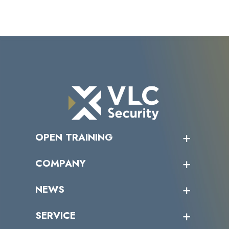
情報セキュリティマネジメント 実践力向
上研修
サイバーセキュリティeラーニング セ
キュリティ担当者・プラスセキュリティ
人材向け
インシデント対応（初級）
OPEN TRAINING
AIセキュリティ対策トレーニング 初級
オープントレーニング一覧
COMPANY
受講者の声
企業情報トップ
Cyber-Threats and Defense Essentials
NEWS
トップメッセージ
沿革
ニュース・リリース
SERVICE
ミッション／ビジョン
Incident Response for LockBit
サイバーニュース
会社概要