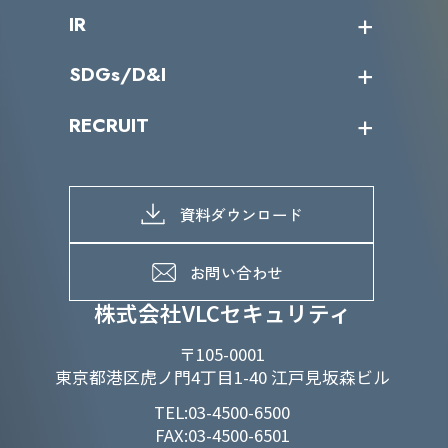
コラム
課題からサービスを探す
IR
パートナー企業一覧
カテゴリー別サービス一覧
Financial Security Essentials
役員一覧
導入実績
IR情報トップ
SDGs/D&I
IRカレンダー
IRニュース
Onsite ICS Defense Essentials
SDGs/D&Iトップ
RECRUIT
IRライブラリー
当グループのマテリアリティ
株主総会関係
マテリアリティへの取り組み
採用情報トップ
ICS Defense Essentials
株式情報
SDGs推進体制
募集職種一覧
電子公告
D&Iの取り組み
メッセージ
資料ダウンロード
よくあるご質問
メンバーインタビュー
AWS Cloud Security Training
データで知るVLCセキュリティ
お問い合わせ
福利厚生
株式会社VLCセキュリティ
〒105-0001
セキュリティ人材向け(攻撃を体
東京都港区虎ノ門4丁目1-40 江戸見坂森ビル
験・シミュレーションする)
TEL:03-4500-6500
FAX:03-4500-6501