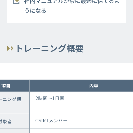
社内マニュアルが常に最適に保てるよ
うになる
トレーニング概要
内容
項目
2時間～1日間
ーニング期
CSIRTメンバー
対象者