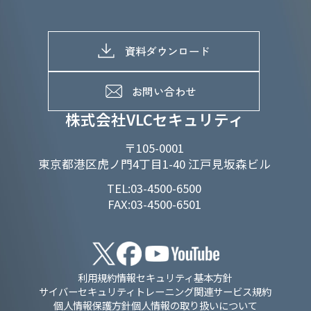
株主総会関係
マテリアリティへの取り組み
採用情報トップ
株式情報
SDGs推進体制
募集職種一覧
電子公告
D&Iの取り組み
メッセージ
資料ダウンロード
よくあるご質問
メンバーインタビュー
データで知るVLCセキュリティ
お問い合わせ
福利厚生
株式会社VLCセキュリティ
〒105-0001
東京都港区虎ノ門4丁目1-40 江戸見坂森ビル
TEL:03-4500-6500
FAX:03-4500-6501
利用規約
情報セキュリティ基本方針
サイバーセキュリティトレーニング関連サービス規約
個人情報保護方針
個人情報の取り扱いについて