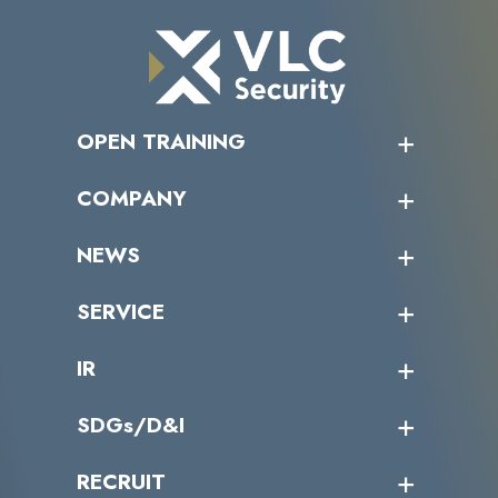
OPEN TRAINING
オープントレーニング一覧
COMPANY
受講者の声
企業情報トップ
NEWS
トップメッセージ
沿革
ニュース・リリース
SERVICE
ミッション／ビジョン
サイバーニュース
会社概要
コラム
課題からサービスを探す
IR
パートナー企業一覧
カテゴリー別サービス一覧
役員一覧
導入実績
IR情報トップ
SDGs/D&I
IRカレンダー
IRニュース
SDGs/D&Iトップ
RECRUIT
IRライブラリー
当グループのマテリアリティ