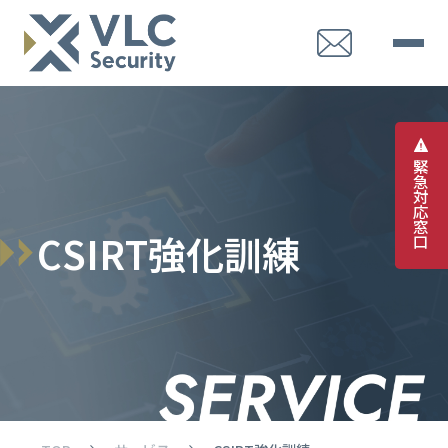
緊
急
対
応
窓
C
S
I
R
T
強
化
訓
練
口