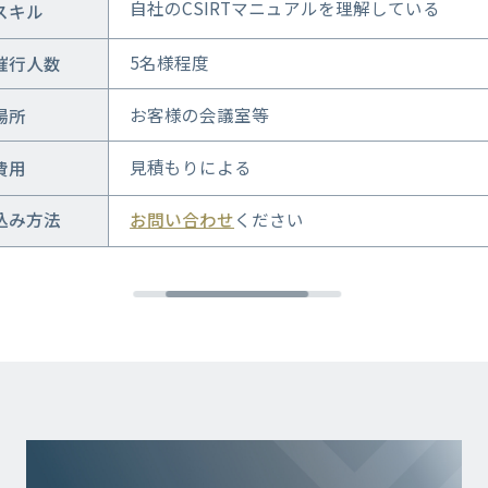
自社のCSIRTマニュアルを理解している
スキル
5名様程度
催行人数
お客様の会議室等
場所
見積もりによる
費用
込み方法
お問い合わせ
ください