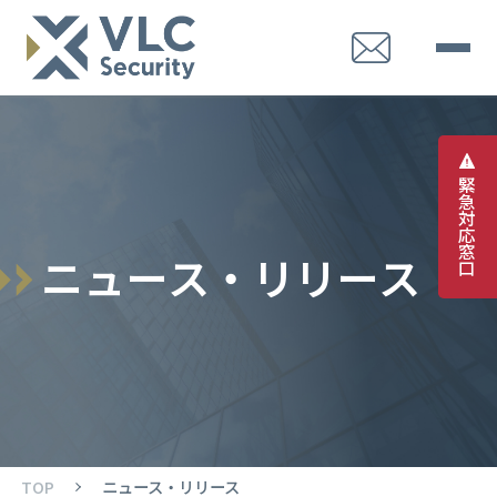
緊
急
対
応
窓
ニ
ュ
ー
ス
・
リ
リ
ー
ス
口
TOP
ニュース・リリース