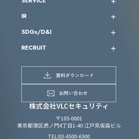
SERVICE
ミッション／ビジョン
サイバーニュース
会社概要
コラム
課題からサービスを探す
IR
パートナー企業一覧
カテゴリー別サービス一覧
役員一覧
導入実績
IR情報トップ
SDGs/D&I
IRカレンダー
IRニュース
SDGs/D&Iトップ
RECRUIT
IRライブラリー
当グループのマテリアリティ
株主総会関係
マテリアリティへの取り組み
採用情報トップ
株式情報
SDGs推進体制
募集職種一覧
電子公告
D&Iの取り組み
メッセージ
資料ダウンロード
よくあるご質問
メンバーインタビュー
データで知るVLCセキュリティ
お問い合わせ
福利厚生
株式会社VLCセキュリティ
〒105-0001
東京都港区虎ノ門4丁目1-40 江戸見坂森ビル
TEL:03-4500-6500