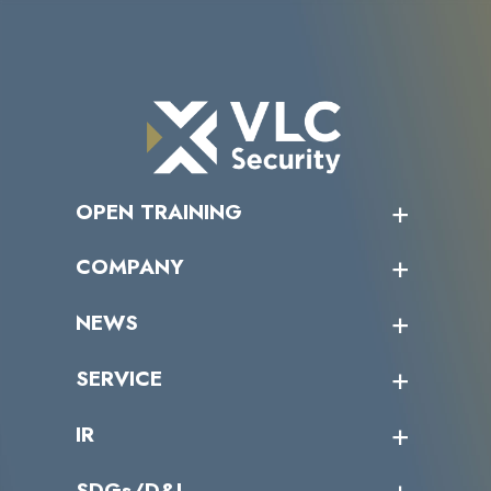
OPEN TRAINING
オープントレーニング一覧
COMPANY
受講者の声
企業情報トップ
NEWS
トップメッセージ
沿革
ニュース・リリース
SERVICE
ミッション／ビジョン
サイバーニュース
会社概要
コラム
課題からサービスを探す
IR
パートナー企業一覧
カテゴリー別サービス一覧
役員一覧
導入実績
IR情報トップ
SDGs/D&I