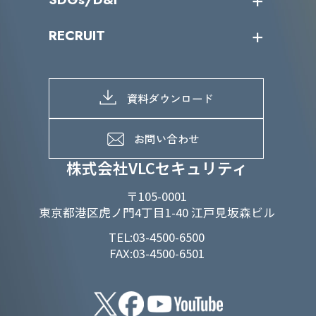
IRカレンダー
IRニュース
SDGs/D&Iトップ
RECRUIT
IRライブラリー
当グループのマテリアリティ
株主総会関係
マテリアリティへの取り組み
採用情報トップ
株式情報
SDGs推進体制
募集職種一覧
電子公告
D&Iの取り組み
メッセージ
資料ダウンロード
よくあるご質問
メンバーインタビュー
データで知るVLCセキュリティ
お問い合わせ
福利厚生
株式会社VLCセキュリティ
〒105-0001
東京都港区虎ノ門4丁目1-40 江戸見坂森ビル
TEL:03-4500-6500
FAX:03-4500-6501