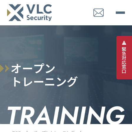
緊
急
対
応
オ
ー
プ
ン
窓
口
ト
レ
ー
ニ
ン
グ