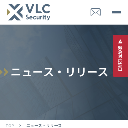
緊
急
対
応
窓
ニ
ュ
ー
ス
・
リ
リ
ー
ス
口
TOP
ニュース・リリース