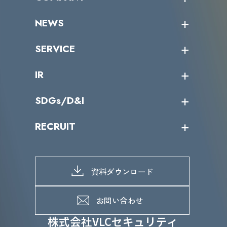
受講者の声
企業情報トップ
NEWS
トップメッセージ
沿革
ニュース・リリース
SERVICE
ミッション／ビジョン
サイバーニュース
会社概要
コラム
課題からサービスを探す
IR
パートナー企業一覧
カテゴリー別サービス一覧
役員一覧
導入実績
IR情報トップ
SDGs/D&I
IRカレンダー
IRニュース
SDGs/D&Iトップ
RECRUIT
IRライブラリー
当グループのマテリアリティ
株主総会関係
マテリアリティへの取り組み
採用情報トップ
株式情報
SDGs推進体制
募集職種一覧
電子公告
D&Iの取り組み
メッセージ
資料ダウンロード
よくあるご質問
メンバーインタビュー
データで知るVLCセキュリティ
お問い合わせ
福利厚生
株式会社VLCセキュリティ