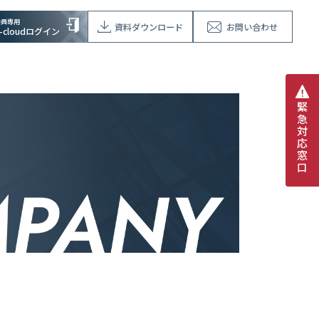
会員専用
資料ダウンロード
お問い合わせ
V-cloudログイン
緊
急
対
応
窓
口