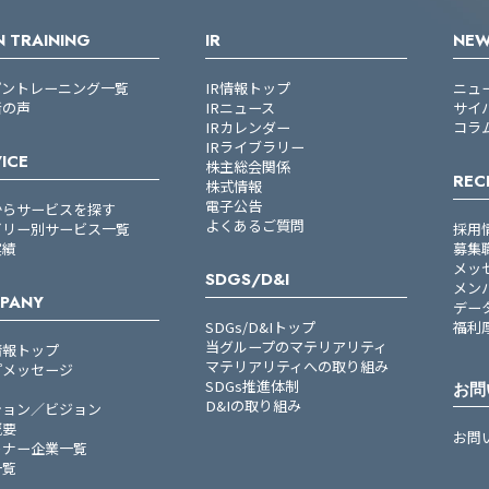
 TRAINING
IR
NE
プントレーニング一覧
IR情報トップ
ニュ
者の声
IRニュース
サイ
IRカレンダー
コラ
IRライブラリー
ICE
株主総会関係
REC
株式情報
電子公告
からサービスを探す
よくあるご質問
ゴリー別サービス一覧
採用
実績
募集
メッ
SDGS/D&I
メン
PANY
デー
SDGs/D&Iトップ
福利
当グループのマテリアリティ
情報トップ
マテリアリティへの取り組み
プメッセージ
SDGs推進体制
お問
D&Iの取り組み
ション／ビジョン
概要
お問
トナー企業一覧
一覧