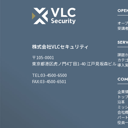
OPEN
オー
受講
SERV
株式会社VLCセキュリティ
課題
〒105-0001
カテ
東京都港区虎ノ門4丁目1-40 江戸見坂森ビル
導入
TEL:03-4500-6500
COM
FAX:03-4500-6501
企業
トッ
沿革
ミッ
会社
パー
役員