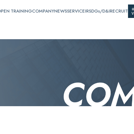
PEN TRAINING
COMPANY
NEWS
SERVICE
IR
SDGs/D&I
RECRUIT