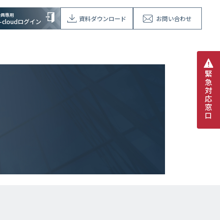
会員専用
資料ダウンロード
お問い合わせ
V-cloudログイン
緊
急
対
応
窓
口