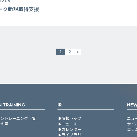
12.05
ーク新規取得支援
1
2
>
 TRAINING
IR
NE
プントレーニング一覧
IR情報トップ
ニュ
者の声
IRニュース
サイ
IRカレンダー
コラ
IRライブラリー