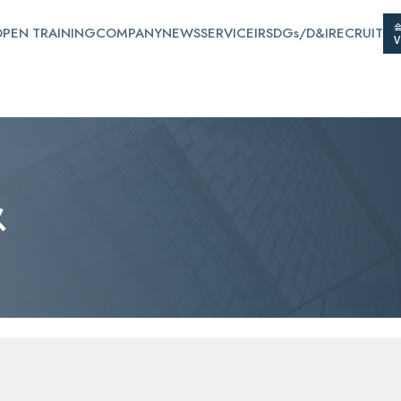
PEN TRAINING
COMPANY
NEWS
SERVICE
IR
SDGs/D&I
RECRUIT
ス