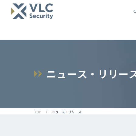
O
ニ
ュ
ー
ス
・
リ
リ
ー
TOP
ニュース・リリース