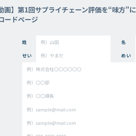
動画】第1回サプライチェーン評価を“味方”
ロードページ
姓
名
せい
めい