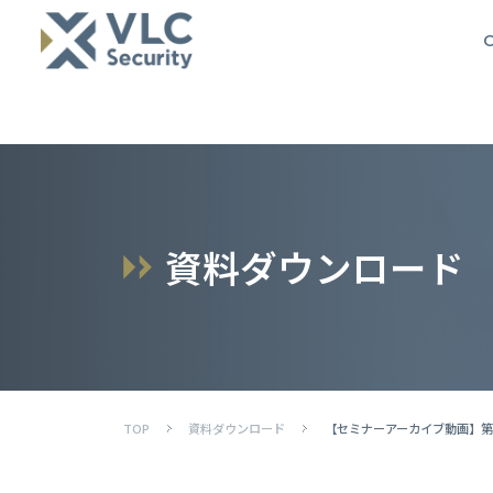
O
資
料
ダ
ウ
ン
ロ
ー
ド
TOP
資料ダウンロード
【セミナーアーカイブ動画】第