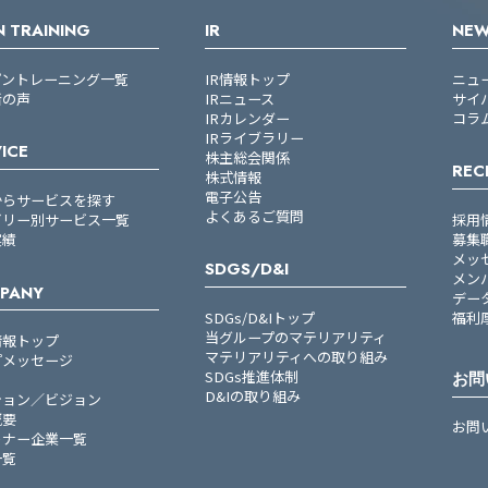
 TRAINING
IR
NE
プントレーニング一覧
IR情報トップ
ニュ
者の声
IRニュース
サイ
IRカレンダー
コラ
IRライブラリー
ICE
株主総会関係
REC
株式情報
電子公告
からサービスを探す
よくあるご質問
ゴリー別サービス一覧
採用
実績
募集
メッ
SDGS/D&I
メン
PANY
デー
SDGs/D&Iトップ
福利
当グループのマテリアリティ
情報トップ
マテリアリティへの取り組み
プメッセージ
SDGs推進体制
お問
D&Iの取り組み
ション／ビジョン
概要
お問
トナー企業一覧
一覧