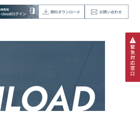
会員専用
資料ダウンロード
お問い合わせ
V-cloudログイン
緊
急
対
応
窓
口