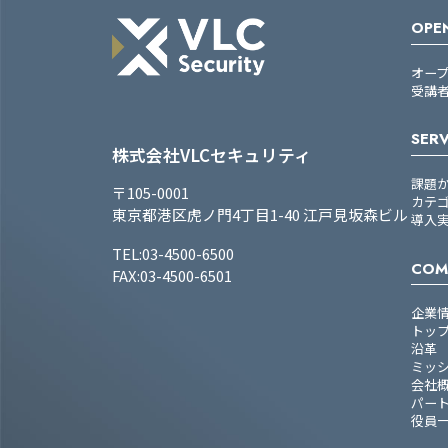
OPEN
オー
受講
SERV
株式会社VLCセキュリティ
課題
〒105-0001
カテ
東京都港区虎ノ門4丁目1-40 江戸見坂森ビル
導入
TEL:03-4500-6500
COM
FAX:03-4500-6501
企業
トッ
沿革
ミッ
会社
パー
役員