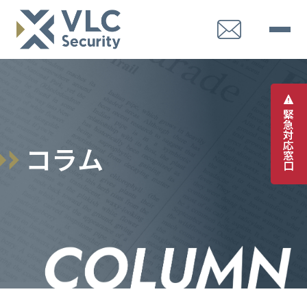
緊
急
対
応
コ
ラ
ム
窓
口