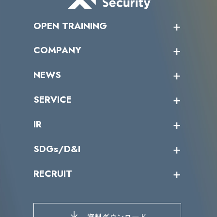
OPEN TRAINING
オープントレーニング一覧
COMPANY
受講者の声
企業情報トップ
NEWS
トップメッセージ
沿革
ニュース・リリース
SERVICE
ミッション／ビジョン
サイバーニュース
会社概要
コラム
課題からサービスを探す
IR
パートナー企業一覧
カテゴリー別サービス一覧
役員一覧
導入実績
IR情報トップ
SDGs/D&I
IRカレンダー
IRニュース
SDGs/D&Iトップ
RECRUIT
IRライブラリー
当グループのマテリアリティ
株主総会関係
マテリアリティへの取り組み
採用情報トップ
株式情報
SDGs推進体制
募集職種一覧
電子公告
D&Iの取り組み
メッセージ
資料ダウンロード