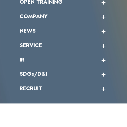
OPEN TRAINING
オープントレーニング一覧
COMPANY
受講者の声
企業情報トップ
NEWS
トップメッセージ
沿革
ニュース・リリース
SERVICE
ミッション／ビジョン
サイバーニュース
会社概要
コラム
課題からサービスを探す
IR
パートナー企業一覧
カテゴリー別サービス一覧
役員一覧
導入実績
IR情報トップ
SDGs/D&I
IRカレンダー
IRニュース
SDGs/D&Iトップ
RECRUIT
IRライブラリー
当グループのマテリアリティ
株主総会関係
マテリアリティへの取り組み
採用情報トップ
株式情報
SDGs推進体制
募集職種一覧
電子公告
D&Iの取り組み
メッセージ
資料ダウンロード
よくあるご質問
メンバーインタビュー
データで知るVLCセキュリティ