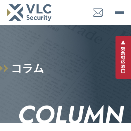
緊
急
対
応
コ
ラ
ム
窓
口