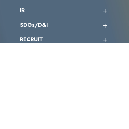
会社概要
コラム
課題からサービスを探す
IR
パートナー企業一覧
カテゴリー別サービス一覧
役員一覧
導入実績
IR情報トップ
SDGs/D&I
IRカレンダー
IRニュース
SDGs/D&Iトップ
RECRUIT
IRライブラリー
当グループのマテリアリティ
株主総会関係
マテリアリティへの取り組み
採用情報トップ
株式情報
SDGs推進体制
募集職種一覧
電子公告
D&Iの取り組み
メッセージ
資料ダウンロード
よくあるご質問
メンバーインタビュー
データで知るVLCセキュリティ
お問い合わせ
福利厚生
株式会社VLCセキュリティ
〒105-0001
東京都港区虎ノ門4丁目1-40 江戸見坂森ビル
TEL:03-4500-6500
FAX:03-4500-6501