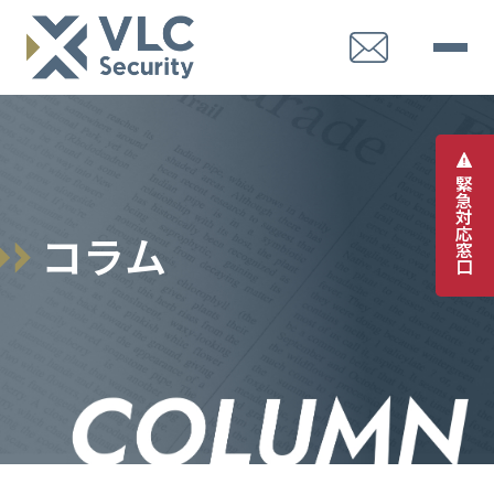
緊
急
対
応
コ
ラ
ム
窓
口