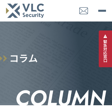
緊
急
対
応
コ
ラ
ム
窓
口