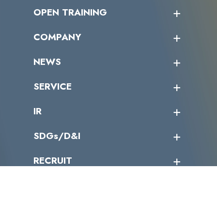
OPEN TRAINING
オープントレーニング一覧
COMPANY
受講者の声
企業情報トップ
NEWS
トップメッセージ
沿革
ニュース・リリース
SERVICE
ミッション／ビジョン
サイバーニュース
会社概要
コラム
課題からサービスを探す
IR
パートナー企業一覧
カテゴリー別サービス一覧
役員一覧
導入実績
IR情報トップ
SDGs/D&I
IRカレンダー
IRニュース
SDGs/D&Iトップ
RECRUIT
IRライブラリー
当グループのマテリアリティ
株主総会関係
マテリアリティへの取り組み
採用情報トップ
株式情報
SDGs推進体制
募集職種一覧
電子公告
D&Iの取り組み
メッセージ
資料ダウンロード
よくあるご質問
メンバーインタビュー