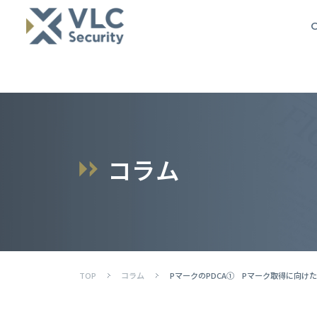
O
コ
ラ
ム
TOP
コラム
PマークのPDCA① Pマーク取得に向