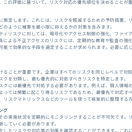
。この評価に基づいて、リスク対応の優先順位を決めることが
に策定します。これには、リスクを軽減するための予防措置、
どのように被害を最小限に抑えるかの対策を含みます。
ティリスクに対しては、暗号化やアクセス制御の強化、ファイ
員による不正アクセスのリスクには、定期的な教育や監査の強
可能で効果的な手段を選定することが求められます。必要に応
けることが重要です。企業はすべてのリスクを同じレベルで対
スクを分類し、最も優先的に対処すべきリスクを特定します。
スクには最優先で対処する必要があります。例えば、個人情報
よっては頻繁に起こり得るリスクであるため、最優先で対応す
、リスクマトリックスなどのツールを使って視覚的に整理する
ング
その実施状況を定期的にモニタリングすることが不可欠です。
新していく必要があります。
生したリスクや対応策の効果を確認することができます。これ