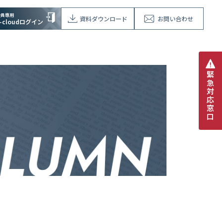
会員専用
資料ダウンロード
お問い合わせ
V-cloudログイン
緊
急
対
応
窓
口