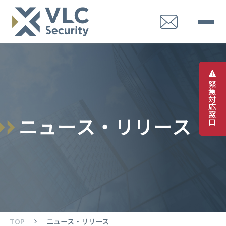
緊
急
対
応
窓
ニ
ュ
ー
ス
・
リ
リ
ー
ス
口
TOP
ニュース・リリース