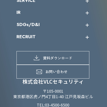
SERVICE
ミッション／ビジョン
サイバーニュース
会社概要
コラム
課題からサービスを探す
IR
パートナー企業一覧
カテゴリー別サービス一覧
役員一覧
導入実績
IR情報トップ
SDGs/D&I
IRカレンダー
IRニュース
SDGs/D&Iトップ
RECRUIT
IRライブラリー
当グループのマテリアリティ
株主総会関係
マテリアリティへの取り組み
採用情報トップ
株式情報
SDGs推進体制
募集職種一覧
電子公告
D&Iの取り組み
メッセージ
資料ダウンロード
よくあるご質問
メンバーインタビュー
データで知るVLCセキュリティ
お問い合わせ
福利厚生
株式会社VLCセキュリティ
〒105-0001
東京都港区虎ノ門4丁目1-40 江戸見坂森ビル
TEL:03-4500-6500