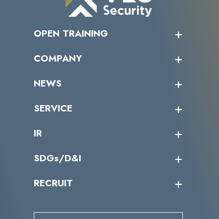
OPEN TRAINING
オープントレーニング一覧
COMPANY
受講者の声
企業情報トップ
NEWS
トップメッセージ
沿革
ニュース・リリース
SERVICE
ミッション／ビジョン
サイバーニュース
会社概要
コラム
課題からサービスを探す
IR
パートナー企業一覧
カテゴリー別サービス一覧
役員一覧
導入実績
IR情報トップ
SDGs/D&I
IRカレンダー
IRニュース
SDGs/D&Iトップ
RECRUIT
IRライブラリー
当グループのマテリアリティ
株主総会関係
マテリアリティへの取り組み
採用情報トップ
株式情報
SDGs推進体制
募集職種一覧
電子公告