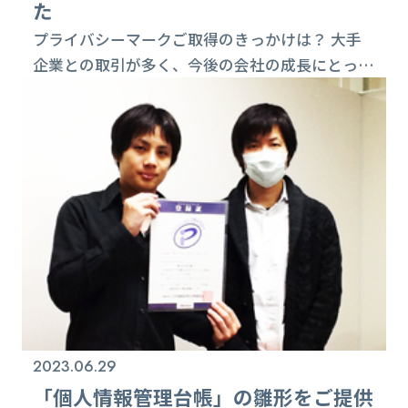
た
プライバシーマークご取得のきっかけは？ 大手
企業との取引が多く、今後の会社の成長にとって
信用を得るうえでプライバシーマーク取得の必要
性は以前より感じていました。 最近になり、取
引先とのやり取りの中で取得の有無を聞かれる
ケースが多くなったことは、取得に動き出す大き
なきっかけになりました。 取得に際し、ご苦労
された点は？ コンサルタントの方のご協力が大
きく、ほとんど苦労と感じることはありませんで
した。...
2023.06.29
「個人情報管理台帳」の雛形をご提供