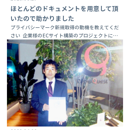
ほとんどのドキュメントを用意して頂
いたので助かりました
プライバシーマーク新規取得の動機を教えてくだ
さい 企業様のECサイト構築のプロジェクトにお
いては、少なからず個人情報に接する機会もあり
ます。今後を考えた時にプライバシーマークの必
要性を感じたので取得に踏み切りました。取引先
様から特に具体的な要望は出てこないですが、取
得の有無を意識されている取引先様もあったのは
事実であり、きっかけにもなりました。 取得作
業中に苦労された点は？ 個人情報の特定が少し...