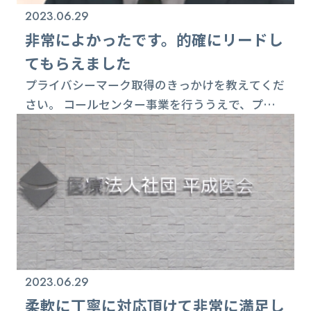
2023.06.29
非常によかったです。的確にリードし
てもらえました
プライバシーマーク取得のきっかけを教えてくだ
さい。 コールセンター事業を行ううえで、プラ
イバシーマークを取得する必要がありました。会
社の規模も大きくなっている中で、社内体制も
しっかりしておきたいと考え取り組むことにしま
した。 取得作業中に苦労された点は何ですか。
リスク分析の部分は理解が難しく苦労しました
が、比較的余裕のあるスケジュール感で進めてき
ましたので、大きな負担にはなりませんでした。
現地...
2023.06.29
柔軟に丁寧に対応頂けて非常に満足し