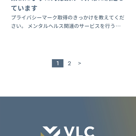
ています
プライバシーマーク取得のきっかけを教えてくだ
さい。 メンタルヘルス関連のサービスを行うう
えで、機微な個人情報の取り扱いがありますの
で、適切な管理は重要と考えていました。また、
契約企業からも個人情報の管理体制の信頼を得る
ために取得を検討いたしました。 取得作業の中
1
2
>
に苦労された点は何ですか。 初めて取り組むも
のでしたので、理解が難しい部分もありました
が、コンサルタントの方のアドバイスを元に進め
ていきま...