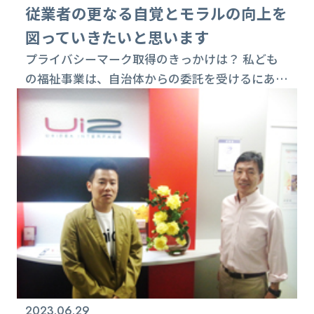
従業者の更なる自覚とモラルの向上を
図っていきたいと思います
プライバシーマーク取得のきっかけは？ 私ども
の福祉事業は、自治体からの委託を受けるにあた
り個人情報の取り扱い基準が厳しくなっており、
プライバシーマークの取得がより安心、安全の確
証につながるとの経営判断です。実際にご利用し
ていただいている方のご家族などの情報も多数取
得しています。個人情報保護という社会的責任を
果たすことは、今後の当社の事業展開において重
要なことであり、プライバシーマークの取得がそ
のこ...
2023.06.29