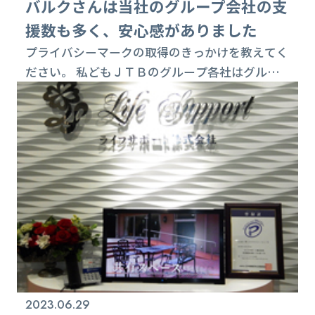
バルクさんは当社のグループ会社の支
援数も多く、安心感がありました
プライバシーマークの取得のきっかけを教えてく
ださい。 私どもＪＴＢのグループ各社はグルー
プ全体で個人情報保護体制の強化に努めていま
す。当社のお取引先は観光庁関連や地方自治体も
多く個人情報保護は企業の社会的責任として認識
しています。また、インバウンド（訪日外国人旅
行）を含む国内旅行市場の拡大には、信頼感や安
心感の証としてプライバシーマークの取得は必然
と考えました。 国内旅行の「質の向上」を目指
して、...
2023.06.29