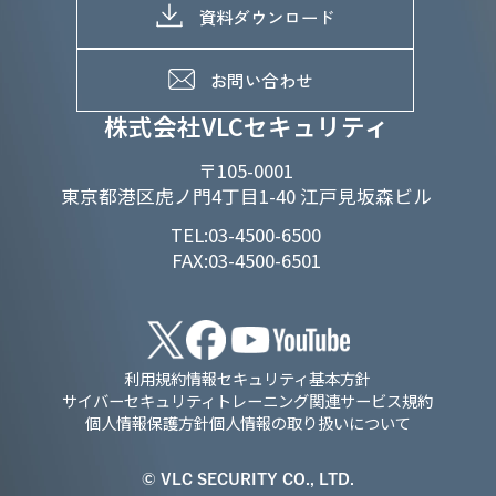
D&Iの取り組み
メッセージ
資料ダウンロード
よくあるご質問
メンバーインタビュー
データで知るVLCセキュリティ
お問い合わせ
福利厚生
株式会社VLCセキュリティ
〒105-0001
東京都港区虎ノ門4丁目1-40 江戸見坂森ビル
TEL:03-4500-6500
FAX:03-4500-6501
利用規約
情報セキュリティ基本方針
サイバーセキュリティトレーニング関連サービス規約
個人情報保護方針
個人情報の取り扱いについて
© VLC SECURITY CO., LTD.