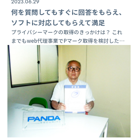
2023.06.29
何を質問してもすぐに回答をもらえ、
ソフトに対応してもらえて満足
プライバシーマークの取得のきっかけは？ これ
までもweb代理事業でPマーク取得を検討したこ
とはありましたが、多数の個人情報を取り扱う
NHK収納代行事業を開始したことをきっかけ
に、取得をすることにしました。 どのような個
人情報を取り扱っていますか？ NHKの収納代行
業務で数万件の個人情報を取り扱っています。こ
れからも事業を拡大していくため、今後も増えて
いく見込みです。 取得作業中に苦労された点は？
...