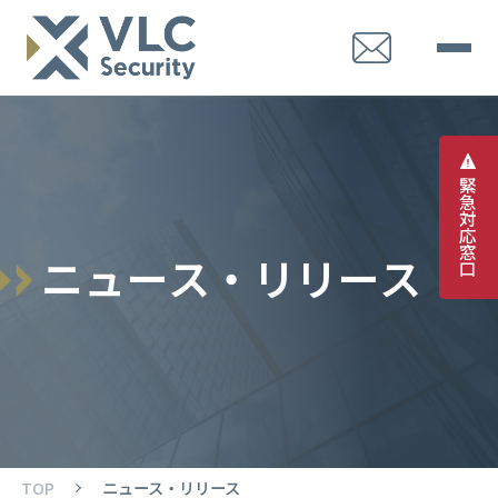
緊
急
対
応
窓
ニ
ュ
ー
ス
・
リ
リ
ー
ス
口
TOP
ニュース・リリース