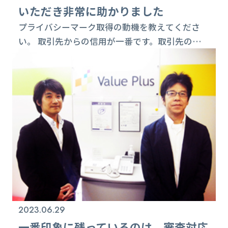
いただき非常に助かりました
プライバシーマーク取得の動機を教えてくださ
い。 取引先からの信用が一番です。取引先のから
安全環境や個人情報等の取扱い状況のヒアリング
を受ける機会が増えてきました。また、社内の安
全管理体制の整備を図ることが急務であると考え
ておりました。今回、プライバシーマークの認定
取得は「対外的信頼」と「社内安全管理体制」の
構築が図れると思い取得をすることにしました。
取得までに苦労した点はありましたか？ 取得に
あ...
2023.06.29
一番印象に残っているのは、審査対応