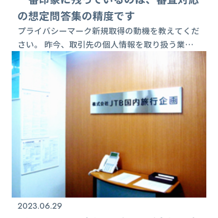
の想定問答集の精度です
プライバシーマーク新規取得の動機を教えてくだ
さい。 昨今、取引先の個人情報を取り扱う業務
を受注するにあたり委託審査基準が高まり、なに
かしらの認証取得を保有している企業でないと、
受注することが難しくなってきました。弊社は、
コンタクトセンターや通販の受注センター、キャ
ンペーン事務局などの個人情報を取り扱う業務を
ご提供していることもあり、この現状を打開する
為にも、情報セキュリティの国際規格である
ISO2...
2023.06.29