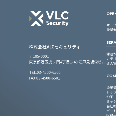
OPEN
オー
受講
SERV
株式会社VLCセキュリティ
課題
〒105-0001
カテ
東京都港区虎ノ門4丁目1-40 江戸見坂森ビル
導入
TEL:03-4500-6500
COM
FAX:03-4500-6501
企業
トッ
沿革
ミッ
会社
パー
役員