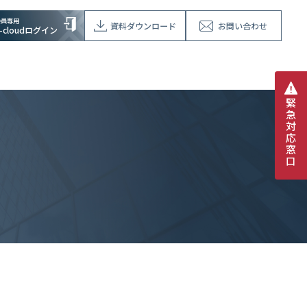
会員専用
資料ダウンロード
お問い合わせ
V-cloudログイン
緊
急
対
応
窓
口