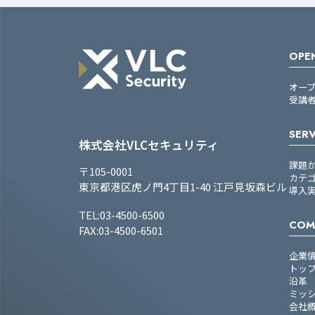
OPEN
オー
受講
SERV
株式会社VLCセキュリティ
課題
〒105-0001
カテ
東京都港区虎ノ門4丁目1-40 江戸見坂森ビル
導入
TEL:03-4500-6500
COM
FAX:03-4500-6501
企業
トッ
沿革
ミッ
会社