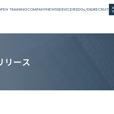
PEN TRAINING
COMPANY
NEWS
SERVICE
IR
SDGs/D&I
RECRUIT
リ
リ
ー
ス