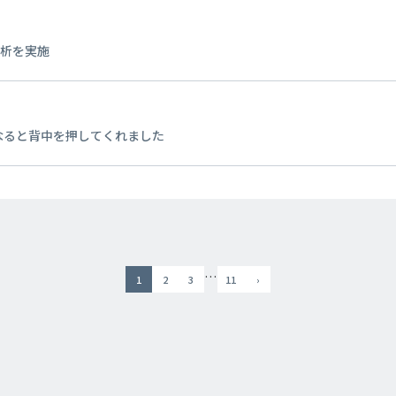
分析を実施
なると背中を押してくれました
…
1
2
3
11
›