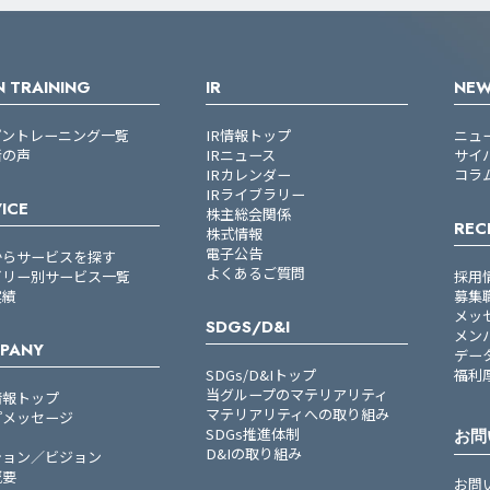
 TRAINING
IR
NE
プントレーニング一覧
IR情報トップ
ニュ
者の声
IRニュース
サイ
IRカレンダー
コラ
IRライブラリー
ICE
株主総会関係
REC
株式情報
電子公告
からサービスを探す
よくあるご質問
ゴリー別サービス一覧
採用
実績
募集
メッ
SDGS/D&I
メン
PANY
デー
SDGs/D&Iトップ
福利
当グループのマテリアリティ
情報トップ
マテリアリティへの取り組み
プメッセージ
SDGs推進体制
お問
D&Iの取り組み
ション／ビジョン
概要
お問