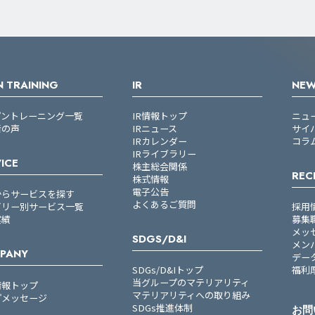
 TRAINING
IR
NE
プントレーニング一覧
IR情報トップ
ニュ
者の声
IRニュース
サイ
IRカレンダー
コラ
IRライブラリー
ICE
株主総会関係
REC
株式情報
電子公告
からサービスを探す
よくあるご質問
ゴリー別サービス一覧
採用
実績
募集
メッ
SDGS/D&I
メン
PANY
デー
SDGs/D&Iトップ
福利
当グループのマテリアリティ
情報トップ
マテリアリティへの取り組み
プメッセージ
SDGs推進体制
お問