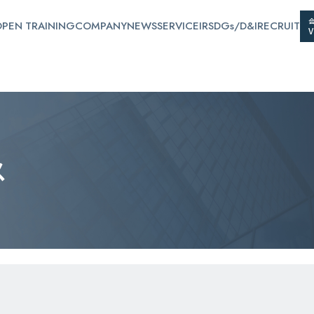
PEN TRAINING
COMPANY
NEWS
SERVICE
IR
SDGs/D&I
RECRUIT
ス