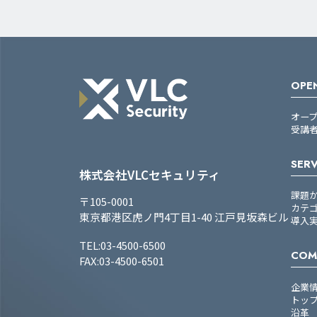
OPEN
オー
受講
SERV
株式会社VLCセキュリティ
課題
〒105-0001
カテ
東京都港区虎ノ門4丁目1-40 江戸見坂森ビル
導入
TEL:03-4500-6500
COM
FAX:03-4500-6501
企業
トッ
沿革