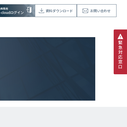
会員専用
資料ダウンロード
お問い合わせ
V-cloudログイン
緊
急
対
応
窓
口