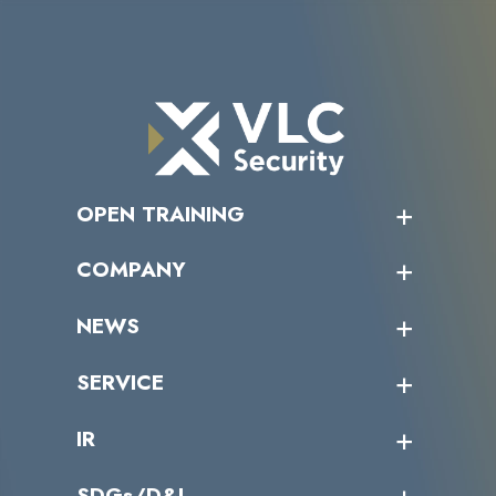
OPEN TRAINING
オープントレーニング一覧
COMPANY
受講者の声
企業情報トップ
NEWS
トップメッセージ
沿革
ニュース・リリース
SERVICE
ミッション／ビジョン
サイバーニュース
会社概要
コラム
課題からサービスを探す
IR
パートナー企業一覧
カテゴリー別サービス一覧
役員一覧
導入実績
IR情報トップ
SDGs/D&I