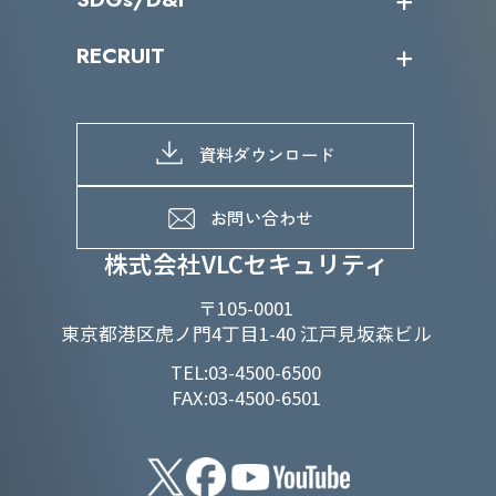
IRカレンダー
IRニュース
SDGs/D&Iトップ
RECRUIT
IRライブラリー
当グループのマテリアリティ
株主総会関係
マテリアリティへの取り組み
採用情報トップ
株式情報
SDGs推進体制
募集職種一覧
電子公告
D&Iの取り組み
メッセージ
資料ダウンロード
よくあるご質問
メンバーインタビュー
データで知るVLCセキュリティ
お問い合わせ
福利厚生
株式会社VLCセキュリティ
〒105-0001
東京都港区虎ノ門4丁目1-40 江戸見坂森ビル
TEL:03-4500-6500
FAX:03-4500-6501