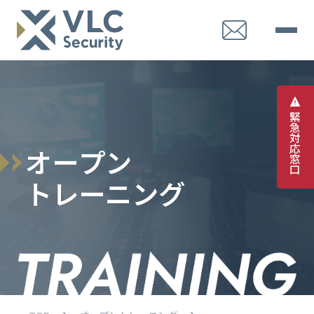
緊
急
対
応
オ
ー
プ
ン
窓
口
ト
レ
ー
ニ
ン
グ