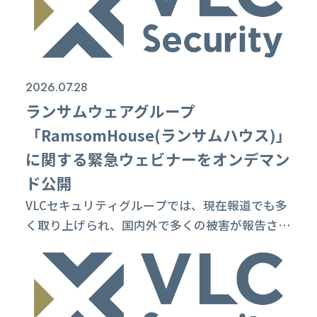
ナンス中、当該URLにアクセスするとメンテナン
ス中である旨の表示となり、完了次第ご利用可能
となります。 大変恐縮ですが、当該UR...
2026.07.28
ランサムウェアグループ
「RamsomHouse(ランサムハウス)」
に関する緊急ウェビナーをオンデマン
ド公開
VLCセキュリティグループでは、現在報道でも多
く取り上げられ、国内外で多くの被害が報告され
ているランサムウェアグループ「ランサムハウス
（RansomHouse）」によるサイバー攻撃事案を
踏まえ、企業・組織のセキュリティ担当者に向け
た緊急ウェビナーを2026年に7月28日に開催しま