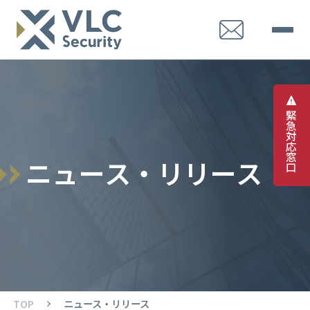
緊
急
対
応
窓
ニ
ュ
ー
ス
・
リ
リ
ー
ス
口
TOP
ニュース・リリース