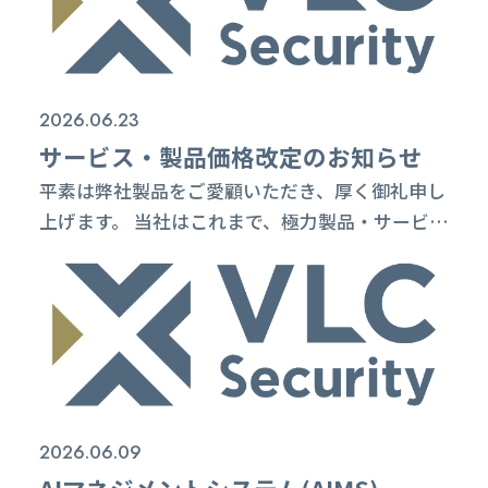
を伴う二重恐喝も増加し、企業には「攻撃を受け
た後」の対応まで見据えた危機管理が求められて
います。 本セミナーでは、最新事例を題材に、企
業が今見直すべき初動対応、サプライチェ...
2026.06.23
サービス・製品価格改定のお知らせ
平素は弊社製品をご愛顧いただき、厚く御礼申し
上げます。 当社はこれまで、極力製品・サービス
全体にわたる価格改定を行わない方針を続けてき
ました。しかしながら、近年の電力・通信回線・
人件費をはじめとした諸経費の上昇、ならびに
サービス品質維持・強化のための投資コストの増
大により、従来の価格水準では持続的なサービス
提供が難しい局面に差し掛かっております。ま
た、AI技術の発展によるポジティブな変化と共
2026.06.09
に、サ...