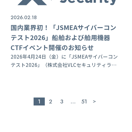
のリンクから閲覧いただけます。 ※会期中は随時
新着...
2026.02.18
国内業界初！「JSMEAサイバーコン
テスト2026」船舶および舶用機器
CTFイベント開催のお知らせ
2026年4⽉24⽇（金）に「JSMEAサイバーコン
テスト2026」（株式会社VLCセキュリティラボ受
託）が開催されます。 参加募集期間 2026年2⽉
27⽇（金）12:00まで 近年、船舶・海事産業では
デジタル化と接続性の拡大に伴い、運航に影響す
るサイバーリスクへの備えが重要性を増していま
1
2
3
…
51
>
す。 国際船級協会連合（IACS）の統一規則 UR
E26/27は、2024年7月1日から改訂要件の適用が
示...