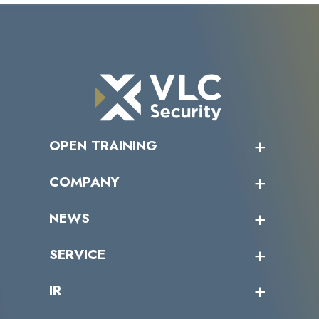
OPEN TRAINING
オープントレーニング一覧
COMPANY
受講者の声
企業情報トップ
NEWS
トップメッセージ
沿革
ニュース・リリース
SERVICE
ミッション／ビジョン
サイバーニュース
会社概要
コラム
課題からサービスを探す
IR
パートナー企業一覧
カテゴリー別サービス一覧
役員一覧
導入実績
IR情報トップ