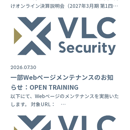
けオンライン決算説明会（2027年3月期 第1四半
期）」を開催いたします。 本説明会の概要は以下
のとおりです。 日時 2026年8月18日（火）10時
～11時 ※終了時刻は目安となりますので、多少
前後する可能性がございます。 ご視聴方法 こち
らからご視聴いただけます。 質疑応答 ライブ配
信中にQ&Aボタンよりどなたでもご質問いただけ
ます。 事...
2026.07.30
一部Webページメンテナンスのお知
らせ：OPEN TRAINING
以下にて、Webページのメンテナンスを実施いた
します。 対象URL：
https://vlcsecurity.com/open_training/ 日
時： 2026年7月30日(木)18:00-20:00(予
定) 実施内容： コンテンツ内容の更新 メンテ