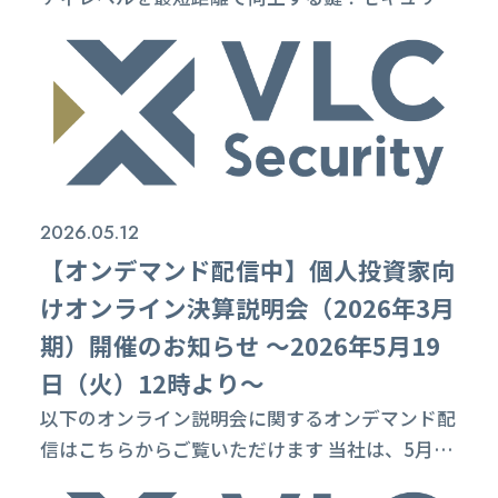
ティ人材アセスメント〜 ◾️動画のURLはこちら
https://youtu.be/2JhCAnlLWuM ◾️動画のご紹
介 セキュリティ芸人として各方面で活躍されて
いるアスースン・オンラインさん、イッセイさん
のお二人に、株式会社VLCセキュリティが提供す
る「セキュリティ人材アセスメントサービス」
を...
2026.05.12
【オンデマンド配信中】個人投資家向
けオンライン決算説明会（2026年3月
期）開催のお知らせ ～2026年5月19
日（火）12時より～
以下のオンライン説明会に関するオンデマンド配
信はこちらからご覧いただけます 当社は、5月19
日（火）12時より「個人投資家向けオンライン