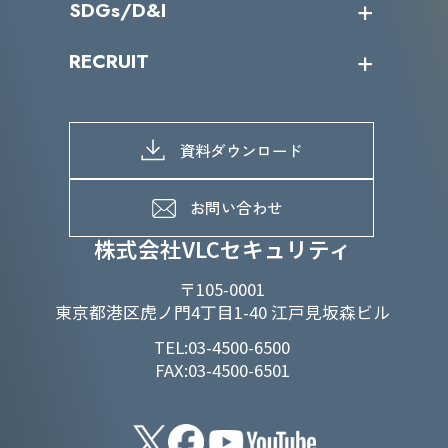
SDGs/D&I
IRカレンダー
IRニュース
SDGs/D&Iトップ
RECRUIT
IRライブラリー
当グループのマテリアリティ
株主総会関係
マテリアリティへの取り組み
採用情報トップ
株式情報
SDGs推進体制
募集職種一覧
電子公告
D&Iの取り組み
メッセージ
資料ダウンロード
よくあるご質問
メンバーインタビュー
データで知るVLCセキュリティ
お問い合わせ
福利厚生
株式会社VLCセキュリティ
〒105-0001
東京都港区虎ノ門4丁目1-40 江戸見坂森ビル
TEL:03-4500-6500
FAX:03-4500-6501