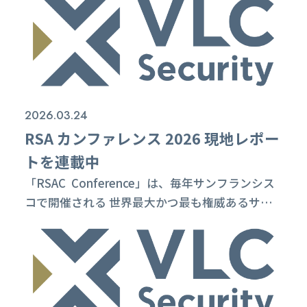
決算説明会（2026年3月期）」を開催いたしま
す。 本説明会の概要は以下のとおりです。 日時
2026年5月19日（火）12時～13時 ※終了時刻は
目安となりますので、多少前後する可能性がござ
います。 ご視聴方法 こちらからご視聴いただけ
ます。 質疑応答 ライブ配...
2026.03.24
RSA カンファレンス 2026 現地レポー
トを連載中
「RSAC Conference」は、毎年サンフランシス
コで開催される 世界最大かつ最も権威あるサイ
バーセキュリティカンファレンスです。 現在開催
されている「RSAC 2026 Confarence」に現地で
参加をしている 当社グループCISOの中本から届
く現地レポートを 本WEBサイトのコラムページ
にて連載中です。 連載記事一覧 各記事は、下記