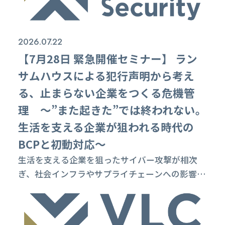
した。 ウェビナーの内容としては、最新事例を
題材に、企業が今見直すべき初動対応、サプライ
チェーンリスク、そして止まらない...
2026.07.22
【7月28日 緊急開催セミナー】 ラン
サムハウスによる犯行声明から考え
る、止まらない企業をつくる危機管
理 ～”また起きた”では終われない。
生活を支える企業が狙われる時代の
BCPと初動対応～
生活を支える企業を狙ったサイバー攻撃が相次
ぎ、社会インフラやサプライチェーンへの影響が
現実のものとなっています。 さらに、直近ではラ
ンサムハウス（RansomHouse）をはじめとする
サイバー犯罪グループによる犯行声明や情報公開