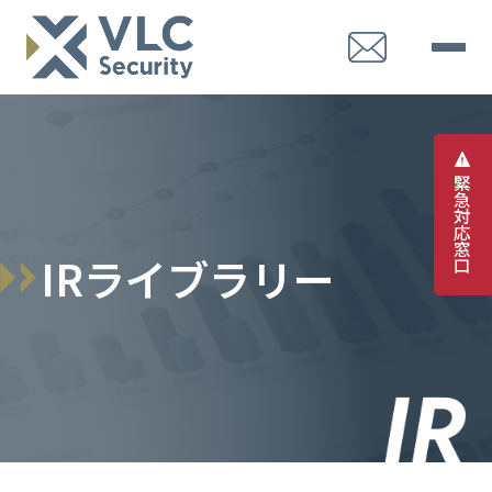
緊
急
対
応
窓
I
R
ラ
イ
ブ
ラ
リ
ー
口