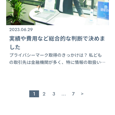
はな...
2023.06.29
実績や費用など総合的な判断で決めま
した
プライバシーマーク取得のきっかけは？ 私ども
の取引先は金融機関が多く、特に情報の取扱いは
最新の注意を払っています。弊社はコーディング
など高い技術力で、勝負しております。 しかし、
これから会社規模を大きくしていくためには技術
者の技術力とともに、会社全体として情報セキュ
1
2
3
…
7
>
リティにおいて信頼できるイメージが必要と感じ
ました。 そのために先ずはプライバシーマーク
の取得は欠かせないと判断し取得しました。 ど