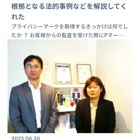
根拠となる法的事例などを解説してく
れた
プライバシーマークを取得するきっかけは何でし
たか ？ お客様からの監査を受けた際にPマークの
取得を促され、継続的ビジネスにおいてPマーク
の必要性を強く感じたためです。また、自社のコ
ンプライアンス確立の上でも必要性がありまし
た。そのような時に、本社から独立した子会社と
して、ぬ利彦ITソリューションズが新設されるタ
イミングと重なり、取得が具体的になりました。
元々、ぬ利彦では、個人情報保護に関する体制
作...
2023.06.30