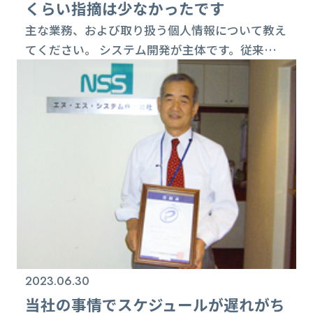
くらい指摘は少なかったです
主な業務、および取り扱う個人情報について教え
てください。 システム開発が主体です。従来は
ネットワークインフラ系が多かったですが、現在
は携帯、特にAndroid端末用の開発が増えていま
す。個人情報については、150名ほどいる社員の
個人情報が一番多いです。外部の個人情報につい
ては、今のところ顧客先に常駐して開発する形態
が多いので、あまり社内で取り扱うことはないで
すが、今後、携帯の開発がさらに増えてくる...
2023.06.30
当社の事情でスケジュールが遅れがち