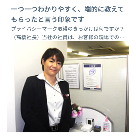
一つ一つわかりやすく、端的に教えて
もらったと言う印象です
プライバシーマーク取得のきっかけは何ですか？
（高橋社長）当社の社員は、お客様の現場での開
発業務が多いのでセキュリティに対しての意識は
それぞれのお客様から教育を受けており高い事は
わかっていました。毎月１回、社員を集めて、報
告会も開催しており、その際にお客様側でのセ
キュリティ対策の話もしていますし、お客様が来
社され、セキュリティ監査も受けています。しか
し、今後は受け身ではなく、当社としても積極的
で継...