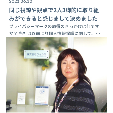
2023.06.30
同じ視線や観点で2人3脚的に取り組
みができると感じまして決めました
プライバシーマークの取得のきっかけは何です
か？ 当社は以前より個人情報保護に関して、お
客様での常駐業務が多いので、セキュリティ教育
は月１回の全員ミーティングで、しっかりと実施
していました。しかし、対外的にも何かしらの外
部からの認定の必要性があると判断し、当初は費
用が安い「JAPHICマーク」も検討しましたが認
知度を考えて「プライバシーマーク」の取得に昨
年踏み切りました。私は学生時代に法律を勉強し
て...