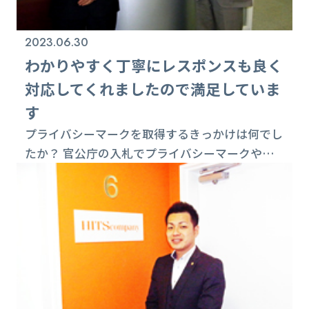
2023.06.30
わかりやすく丁寧にレスポンスも良く
対応してくれましたので満足していま
す
プライバシーマークを取得するきっかけは何でし
たか？ 官公庁の入札でプライバシーマークや
ISO27001の取得が条件に上げられてきていま
す。親会社のＮＤソフトウェアはISO27001を取
得しています。当社も入札に対応 出来る事は勿論
ですが、対外的な信用度や信頼度を高める為に認
知度や審査費用の負担も検討して先ずはプライバ
シーマークの取得に踏み切りました。 どのよう
な個人情報を扱っていますか？ 健診結果...