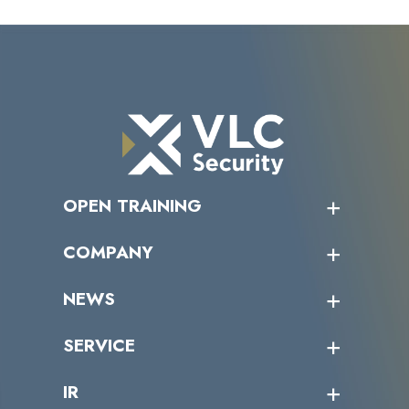
の...
OPEN TRAINING
オープントレーニング一覧
COMPANY
受講者の声
企業情報トップ
NEWS
トップメッセージ
沿革
ニュース・リリース
SERVICE
ミッション／ビジョン
サイバーニュース
会社概要
コラム
課題からサービスを探す
IR
パートナー企業一覧
カテゴリー別サービス一覧