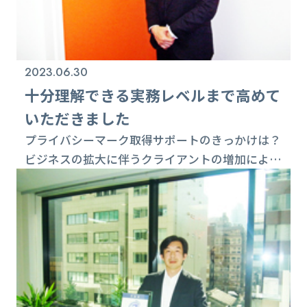
2023.06.30
十分理解できる実務レベルまで高めて
いただきました
プライバシーマーク取得サポートのきっかけは？
ビジネスの拡大に伴うクライアントの増加によ
り、個人情報の安全かつ適切な管理が求められ、
企業としての信用・信頼を高める必要性を強く感
じました。また、社内制度として、個人情報を安
心して取り扱える体制を整えたいと思っていたの
で、取得することにいたしました。 取得準備中
にご苦労されたことは？ 体制構築においては、
個人情報の洗出しやリスク分析など、日常業務に