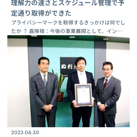
理解力の速さとスケジュール管理で予
定通り取得ができた
プライバシーマークを取得するきっかけは何でし
たか ？ 嘉陽様：今後の事業展開として、イン
ターネット上でのサービス運営を検討しておりま
す。それに伴い、サービスを利用するユーザーの
個人情報の管理が必要となる為、プライバシー
マークの取得に踏み切りました。また、最近は取
引先から情報セキュリティに関する質問状や
チェックシート等が、頻繁に来るようになった背
景にも影響されています。 どの様な個人情報を
扱っていま...
2023.06.30