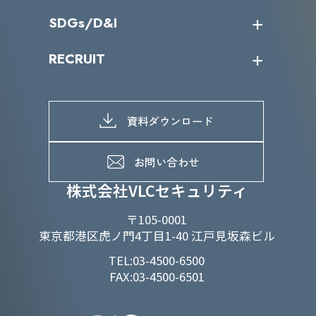
役員一覧
導入実績
IR情報トップ
SDGs/D&I
IRカレンダー
IRニュース
SDGs/D&Iトップ
RECRUIT
IRライブラリー
当グループのマテリアリティ
株主総会関係
マテリアリティへの取り組み
採用情報トップ
株式情報
SDGs推進体制
募集職種一覧
電子公告
D&Iの取り組み
メッセージ
資料ダウンロード
よくあるご質問
メンバーインタビュー
データで知るVLCセキュリティ
お問い合わせ
福利厚生
株式会社VLCセキュリティ
〒105-0001
東京都港区虎ノ門4丁目1-40 江戸見坂森ビル
TEL:03-4500-6500
FAX:03-4500-6501