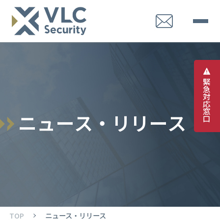
緊
急
対
応
窓
ニ
ュ
ー
ス
・
リ
リ
ー
ス
口
TOP
ニュース・リリース