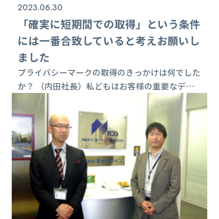
2023.06.30
「確実に短期間での取得」という条件
には一番合致していると考えお願いし
ました
プライバシーマークの取得のきっかけは何でした
か？ （内田社長）私どもはお客様の重要なデー
タを取り扱っています。情報の保護は勿論です
が、今後のビジネス拡大を図るために、会社とし
ては更なるお客様からの信頼感、安心感を持って
いただけるような体制が必要だと考えました。そ
こで外部の審査機関により客観的に個人情報保護
体制が証明できる「プライバシーマーク」取得プ
ロジェクトを立ち上げました。 コンサルティン
グ会社...